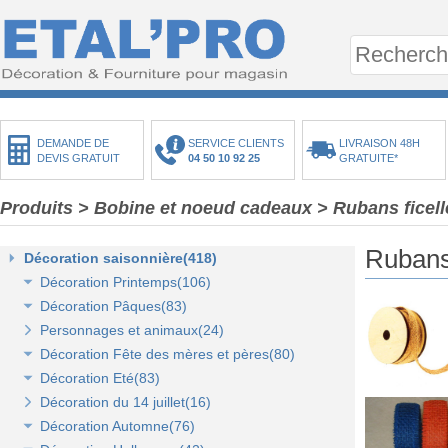
DEMANDE DE
SERVICE CLIENTS
LIVRAISON 48H
DEVIS GRATUIT
04 50 10 92 25
GRATUITE*
Produits
>
Bobine et noeud cadeaux
>
Rubans ficell
Rubans 
Décoration saisonnière(418)
Décoration Printemps(106)
Décoration Pâques(83)
Décoration vitrine de printemps(18)
Personnages et animaux(24)
Arbres et plantes printemps-été(20)
Décoration vitrine de Pâques(14)
Décoration Fête des mères et pères(80)
Bouquets fleurs et fruits(43)
Décors de Pâques : les animaux(13)
Décoration Eté(83)
Mini-maisons et jardins(19)
Décors Pâques : Les Oeufs de Pâques(12)
Décor vitrine de fête des mères et pères(21)
Décoration du 14 juillet(16)
Pelouses mousses et végétaux(18)
Décor naturel et floral de Pâques(41)
Décors Fête des mères et pères(63)
Décoration vitrine d'été(23)
Décoration Automne(76)
Décoration de table de Pâques(15)
Décors mer et plage(26)