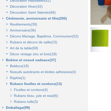
Décoration Halloween(42)
Décoration vitrine d'automne(17)
Lanterne, lampion, déco de table et terrasse(37)
Décoration Hiver(42)
Décors automne(62)
Décor vitrine d'halloween(8)
Décoration Saint Valentin(66)
Eclairage électrique d'été(9)
Décor halloween(36)
Décoration vitrine d'hiver(7)
Cérémonie, anniversaire et fête(200)
Décors d'hiver(35)
Décoration vitrine de Saint Valentin(15)
Revêtements(39)
Décors Saint Valentin(56)
Anniversaire(36)
Non tissé(19)
Décors Mariage, Baptême, Communion(52)
Pelouses et revêtements nature(6)
Rubans et décors de salle(23)
Tissus(13)
Accessoires de cérémonie(14)
Art de la table(69)
Sacs dragées, photophores et chandeliers(10)
Décor vintage zinc et bois(18)
Tulles et noeuds de mariage(16)
Fleurs et déco de table(37)
Bobine et noeud cadeaux(37)
Nappes et chemins de table(15)
Accessoires zinc, bois et métal(16)
Bolducs(19)
Serviettes et vaisselle jetables(17)
Mobilier déco(4)
Noeuds autotirants et étoiles adhésives(4)
Bolducs 7 et 10 mm(7)
Raphia(1)
Rubans 19 et 25 mm(7)
Noeuds autocollants et étoiles adhésives(3)
Rubans ficelles et cordons(13)
Rubans 50 et 100 mm(5)
Ficelles et cordons(4)
Rubans tissu, jute et sisal(6)
Rubans tulle(3)
Emballage(99)