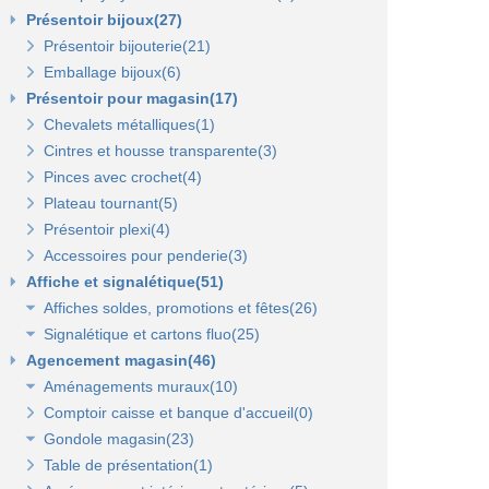
Présentoir bijoux(27)
Présentoir bijouterie(21)
Emballage bijoux(6)
Présentoir pour magasin(17)
Chevalets métalliques(1)
Cintres et housse transparente(3)
Pinces avec crochet(4)
Plateau tournant(5)
Présentoir plexi(4)
Accessoires pour penderie(3)
Affiche et signalétique(51)
Affiches soldes, promotions et fêtes(26)
Signalétique et cartons fluo(25)
Affiches fêtes(5)
Agencement magasin(46)
Affiches soldes(21)
Cartons fluo(13)
Aménagements muraux(10)
Plaques signalétiques(10)
Comptoir caisse et banque d'accueil(0)
Tableaux horaires(2)
Panneaux rainurés et accessoires(10)
Gondole magasin(23)
Panneaux en bois Opus(0)
Panneaux rainurés(0)
Table de présentation(1)
Gondoles métalliques fond métal(15)
Rails et profils(0)
Panneaux Opus(0)