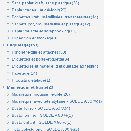
Sacs papier kraft, sacs plastique(38)
Papier cadeau et dévidoir(20)
Sacs kraft poignées plates(7)
Pochettes kraft, métallisées, transparentes(14)
Sacs kraft poignées torsadées(5)
Papier cadeaux fantaisie(3)
Sachets polypro, métallisé et plastique(12)
Sacs fêtes et fantaisie(5)
Papier cadeaux kraft(2)
Pochettes kraft brun et couleurs(8)
Papier de soie et scrapbooking(10)
Sacs pour bouteille(10)
Papiers fleuriste en polypropylène(3)
Pochettes cadeaux métallisées(3)
Sachets confiserie polypro et métal(7)
Expédition et stockage(6)
Sacs pelliculés(6)
Papier cadeaux Noël - Papier métallisé(11)
Pochettes transparentes rabat adhésif(3)
Sachets plastique minigrip(5)
Etiquetage(153)
Sacs plastique(4)
Dévidoirs(1)
Pistolet textile et attaches(50)
Sacs en petite quantité(4)
Etiquettes et porte-étiquette(84)
Pistolets textile, aiguilles et accessoires(12)
Etiqueteuse et matériel d’étiquetage adhésif(4)
Attaches pour pistolets textile(17)
Etiquettes textile perforées(0)
Papeterie(14)
Pistolet Fasbanok et Pistolet V'Tool(14)
Etiquettes à fil(6)
Etiquettes adhésives pour étiqueteuse(2)
Produits d’étalage(1)
Liens manuels anti-vol et biodégradables(5)
Etiquettes de prix autocollantes(11)
Étiqueteuses et rouleaux encreurs(2)
Agrafeuse et agrafes(1)
Mannequin et buste(29)
Pinces crevettes(2)
Etiquettes cadeaux autocollantes(11)
Cartes cadeaux(2)
Epingles(1)
Mannequin mousse flexible(20)
Etiquettes à trou(0)
Etiquettes soldes et promo autocollantes(12)
Scotch, stylo, post-it(11)
Fil nylon(0)
Mannequin avec tête stylisée - SOLDE A 50 %(1)
Etiquettes soldes, remises et promo(9)
Buste Torso - SOLDE A 50 %(4)
Etiquettes pour commerce et cartes cadeaux(15)
Buste femme - SOLDE A 50 %(1)
Buste enfant - SOLDE A 50 %(1)
Porte-prix(14)
Tête polystyrène - SOLDE A 30 %(2)
Porte-étiquette à pince et à clipser(7)