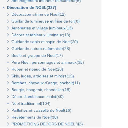
Aménagement intérieur et extérieur(5)
Gondoles métalliques fond bois(8)
Gondole panneau rainuré(2)
Tablettes bois et supports Opus(0)
Gondole simple de départ fond métal(0)
Décoration de NOEL(327)
Broches pour panneaux(3)
Accessoires pour panneaux Opus(0)
Gondole double de départ(0)
Gondole simple de départ fond bois(0)
Décoration vitrine de Noel(12)
Tablettes bois et supports(3)
Tablettes verre et supports Opus(0)
Montant terminal métal(0)
Montant terminal pour fond bois(0)
Guirlande lumineuse et frise de toit(8)
Tablettes verre et supports(3)
Broches et barres de charge(6)
Penderies et bras fond bois(4)
Automates et village lumineux(13)
Autres supports(5)
Penderies et bras fond métal(4)
Tablettes(4)
Décors et tableaux lumineux(13)
Tablettes et paniers(5)
Guirlande sapin et sapin de Noel(20)
Bras et penderies pour panneaux standard(0)
Guirlande nature et fantaisie(28)
Boule et grappe de Noel(17)
Père Noel, personnages et animaux(35)
Ruban et noeud de Noel(20)
Animaux et personnages(18)
Skis, luges, ardoises et miroirs(15)
Bonhomme de neige(11)
Bombes, cheveux d’ange, pochoir(11)
Père Noel(13)
Bougie, bougeoir, chandelier(18)
Décor d'ambiance chalet(40)
Noel traditionnel(104)
Paillettes et vaisselle de Noel(16)
Décorations de sapin(45)
Revêtements de Noel(38)
Stickers de Noel(23)
PROMOTIONS DECORS DE NOEL(43)
Centre de table, décors et cotillons(37)