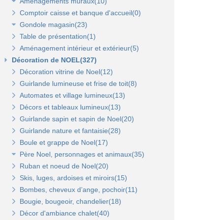
Aménagements muraux(10)
Plaques signalétiques(10)
Comptoir caisse et banque d'accueil(0)
Tableaux horaires(2)
Panneaux rainurés et accessoires(10)
Gondole magasin(23)
Panneaux en bois Opus(0)
Panneaux rainurés(0)
Table de présentation(1)
Gondoles métalliques fond métal(15)
Rails et profils(0)
Panneaux Opus(0)
Aménagement intérieur et extérieur(5)
Gondoles métalliques fond bois(8)
Gondole panneau rainuré(2)
Tablettes bois et supports Opus(0)
Gondole simple de départ fond métal(0)
Décoration de NOEL(327)
Broches pour panneaux(3)
Accessoires pour panneaux Opus(0)
Gondole double de départ(0)
Gondole simple de départ fond bois(0)
Décoration vitrine de Noel(12)
Tablettes bois et supports(3)
Tablettes verre et supports Opus(0)
Montant terminal métal(0)
Montant terminal pour fond bois(0)
Guirlande lumineuse et frise de toit(8)
Tablettes verre et supports(3)
Broches et barres de charge(6)
Penderies et bras fond bois(4)
Automates et village lumineux(13)
Autres supports(5)
Penderies et bras fond métal(4)
Tablettes(4)
Décors et tableaux lumineux(13)
Tablettes et paniers(5)
Guirlande sapin et sapin de Noel(20)
Bras et penderies pour panneaux standard(0)
Guirlande nature et fantaisie(28)
Boule et grappe de Noel(17)
Père Noel, personnages et animaux(35)
Ruban et noeud de Noel(20)
Animaux et personnages(18)
Skis, luges, ardoises et miroirs(15)
Bonhomme de neige(11)
Bombes, cheveux d’ange, pochoir(11)
Père Noel(13)
Bougie, bougeoir, chandelier(18)
Décor d'ambiance chalet(40)