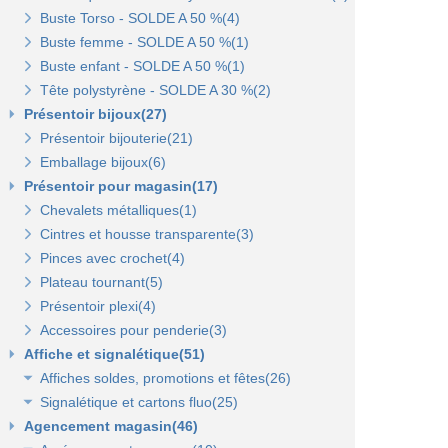
Buste Torso - SOLDE A 50 %(4)
Etiquettes pour commerce et cartes cadeaux(15)
Buste femme - SOLDE A 50 %(1)
Buste enfant - SOLDE A 50 %(1)
Porte-prix(14)
Tête polystyrène - SOLDE A 30 %(2)
Porte-étiquette à pince et à clipser(7)
Présentoir bijoux(27)
Présentoir bijouterie(21)
Emballage bijoux(6)
Présentoir pour magasin(17)
Chevalets métalliques(1)
Cintres et housse transparente(3)
Pinces avec crochet(4)
Plateau tournant(5)
Présentoir plexi(4)
Accessoires pour penderie(3)
Affiche et signalétique(51)
Affiches soldes, promotions et fêtes(26)
Signalétique et cartons fluo(25)
Affiches fêtes(5)
Agencement magasin(46)
Affiches soldes(21)
Cartons fluo(13)