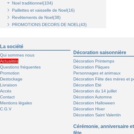
Noel traditionnel(104)
Paillettes et vaisselle de Noel(16)
Décorations de sapin(45)
Revêtements de Noel(38)
Stickers de Noel(23)
PROMOTIONS DECORS DE NOEL(43)
Centre de table, décors et cotillons(37)
La société
Décoration saisonnière
Qui sommes nous
Actualités
Décoration Printemps
Questions fréquentes
Décoration Pâques
Promotion
Personnages et animaux
Destockage
Décoration Fête des mères et p
Livraison
Décoration Eté
Accés
Décoration du 14 juillet
Contact
Décoration Automne
Mentions légales
Décoration Halloween
C.G.V
Décoration Hiver
Décoration Saint Valentin
Cérémonie, anniversaire et
fête