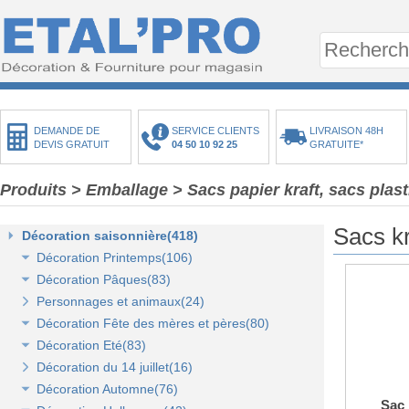
DEMANDE DE
SERVICE CLIENTS
LIVRAISON 48H
DEVIS GRATUIT
04 50 10 92 25
GRATUITE*
Produits
> Emballage
> Sacs papier kraft, sacs plas
Sacs kr
Décoration saisonnière(418)
Décoration Printemps(106)
Décoration Pâques(83)
Décoration vitrine de printemps(18)
Personnages et animaux(24)
Arbres et plantes printemps-été(20)
Décoration vitrine de Pâques(14)
Décoration Fête des mères et pères(80)
Bouquets fleurs et fruits(43)
Décors de Pâques : les animaux(13)
Décoration Eté(83)
Mini-maisons et jardins(19)
Décors Pâques : Les Oeufs de Pâques(12)
Décor vitrine de fête des mères et pères(21)
Décoration du 14 juillet(16)
Pelouses mousses et végétaux(18)
Décor naturel et floral de Pâques(41)
Décors Fête des mères et pères(63)
Décoration vitrine d'été(23)
Décoration Automne(76)
Décoration de table de Pâques(15)
Décors mer et plage(26)
Sac 