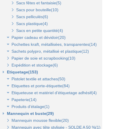
Sacs fêtes et fantaisie(5)
Sacs pour bouteille(10)
Sacs pelliculés(6)
Sacs plastique(4)
Sacs en petite quantité(4)
Papier cadeau et dévidoir(20)
Pochettes kraft, métallisées, transparentes(14)
Papier cadeaux fantaisie(3)
Sachets polypro, métallisé et plastique(12)
Papier cadeaux kraft(2)
Pochettes kraft brun et couleurs(8)
Papier de soie et scrapbooking(10)
Papiers fleuriste en polypropylène(3)
Pochettes cadeaux métallisées(3)
Sachets confiserie polypro et métal(7)
Expédition et stockage(6)
Papier cadeaux Noël - Papier métallisé(11)
Pochettes transparentes rabat adhésif(3)
Sachets plastique minigrip(5)
Etiquetage(153)
Dévidoirs(1)
Pistolet textile et attaches(50)
Etiquettes et porte-étiquette(84)
Pistolets textile, aiguilles et accessoires(12)
Etiqueteuse et matériel d’étiquetage adhésif(4)
Attaches pour pistolets textile(17)
Etiquettes textile perforées(0)
Papeterie(14)
Pistolet Fasbanok et Pistolet V'Tool(14)
Etiquettes à fil(6)
Etiquettes adhésives pour étiqueteuse(2)
Produits d’étalage(1)
Liens manuels anti-vol et biodégradables(5)
Etiquettes de prix autocollantes(11)
Étiqueteuses et rouleaux encreurs(2)
Agrafeuse et agrafes(1)
Mannequin et buste(29)
Pinces crevettes(2)
Etiquettes cadeaux autocollantes(11)
Cartes cadeaux(2)
Epingles(1)
Mannequin mousse flexible(20)
Etiquettes à trou(0)
Etiquettes soldes et promo autocollantes(12)
Scotch, stylo, post-it(11)
Fil nylon(0)
Mannequin avec tête stylisée - SOLDE A 50 %(1)
Etiquettes soldes, remises et promo(9)