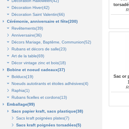
Décoration Halloween(42)
Décoration vitrine d'automne(17)
torsadé
Lanterne, lampion, déco de table et terrasse(37)
Décoration Hiver(42)
Décors automne(62)
Décor vitrine d'halloween(8)
R
Décoration Saint Valentin(66)
Eclairage électrique d'été(9)
Décor halloween(36)
Décoration vitrine d'hiver(7)
Cérémonie, anniversaire et fête(200)
Décors d'hiver(35)
Décoration vitrine de Saint Valentin(15)
Revêtements(39)
Décors Saint Valentin(56)
Anniversaire(36)
Non tissé(19)
Décors Mariage, Baptême, Communion(52)
Pelouses et revêtements nature(6)
Rubans et décors de salle(23)
Tissus(13)
Accessoires de cérémonie(14)
Art de la table(69)
Sacs dragées, photophores et chandeliers(10)
Décor vintage zinc et bois(18)
Tulles et noeuds de mariage(16)
Fleurs et déco de table(37)
Bobine et noeud cadeaux(37)
Nappes et chemins de table(15)
Accessoires zinc, bois et métal(16)
Sac or 
Bolducs(19)
Serviettes et vaisselle jetables(17)
Mobilier déco(4)
Noeuds autotirants et étoiles adhésives(4)
Bolducs 7 et 10 mm(7)
R
Raphia(1)
Rubans 19 et 25 mm(7)
Noeuds autocollants et étoiles adhésives(3)
Rubans ficelles et cordons(13)
Rubans 50 et 100 mm(5)
Emballage(99)
Ficelles et cordons(4)
Sacs papier kraft, sacs plastique(38)
Rubans tissu, jute et sisal(6)
Rubans tulle(3)
Sacs kraft poignées plates(7)
Sacs kraft poignées torsadées(5)