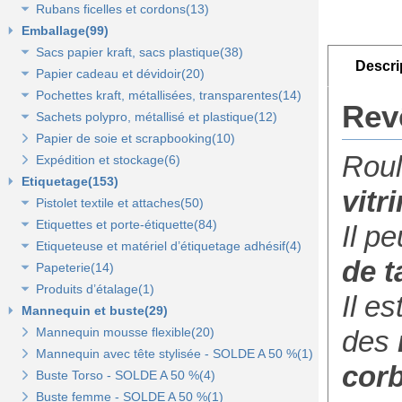
Rubans ficelles et cordons(13)
Rubans 50 et 100 mm(5)
Emballage(99)
Ficelles et cordons(4)
Sacs papier kraft, sacs plastique(38)
Rubans tissu, jute et sisal(6)
Descri
Papier cadeau et dévidoir(20)
Rubans tulle(3)
Sacs kraft poignées plates(7)
Pochettes kraft, métallisées, transparentes(14)
Sacs kraft poignées torsadées(5)
Papier cadeaux fantaisie(3)
Rev
Sachets polypro, métallisé et plastique(12)
Sacs fêtes et fantaisie(5)
Papier cadeaux kraft(2)
Pochettes kraft brun et couleurs(8)
Papier de soie et scrapbooking(10)
Sacs pour bouteille(10)
Papiers fleuriste en polypropylène(3)
Pochettes cadeaux métallisées(3)
Sachets confiserie polypro et métal(7)
Roul
Expédition et stockage(6)
Sacs pelliculés(6)
Papier cadeaux Noël - Papier métallisé(11)
Pochettes transparentes rabat adhésif(3)
Sachets plastique minigrip(5)
Etiquetage(153)
Sacs plastique(4)
Dévidoirs(1)
vitri
Pistolet textile et attaches(50)
Sacs en petite quantité(4)
Etiquettes et porte-étiquette(84)
Pistolets textile, aiguilles et accessoires(12)
Il p
Etiqueteuse et matériel d’étiquetage adhésif(4)
Attaches pour pistolets textile(17)
Etiquettes textile perforées(0)
de t
Papeterie(14)
Pistolet Fasbanok et Pistolet V'Tool(14)
Etiquettes à fil(6)
Etiquettes adhésives pour étiqueteuse(2)
Produits d’étalage(1)
Liens manuels anti-vol et biodégradables(5)
Etiquettes de prix autocollantes(11)
Étiqueteuses et rouleaux encreurs(2)
Agrafeuse et agrafes(1)
Il es
Mannequin et buste(29)
Pinces crevettes(2)
Etiquettes cadeaux autocollantes(11)
Cartes cadeaux(2)
Epingles(1)
Mannequin mousse flexible(20)
Etiquettes à trou(0)
Etiquettes soldes et promo autocollantes(12)
Scotch, stylo, post-it(11)
Fil nylon(0)
des
Mannequin avec tête stylisée - SOLDE A 50 %(1)
Etiquettes soldes, remises et promo(9)
corb
Buste Torso - SOLDE A 50 %(4)
Etiquettes pour commerce et cartes cadeaux(15)
Buste femme - SOLDE A 50 %(1)