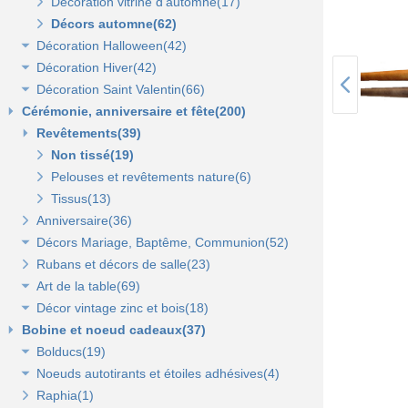
Décoration vitrine d'automne(17)
Lanterne, lampion, déco de table et terrasse(37)
Décors automne(62)
Décoration Halloween(42)
Eclairage électrique d'été(9)
Décoration Hiver(42)
Décor vitrine d'halloween(8)
Décoration Saint Valentin(66)
Décor halloween(36)
Décoration vitrine d'hiver(7)
Cérémonie, anniversaire et fête(200)
Décors d'hiver(35)
Décoration vitrine de Saint Valentin(15)
Revêtements(39)
Décors Saint Valentin(56)
Non tissé(19)
Pelouses et revêtements nature(6)
Tissus(13)
Anniversaire(36)
Décors Mariage, Baptême, Communion(52)
Rubans et décors de salle(23)
Accessoires de cérémonie(14)
Art de la table(69)
Sacs dragées, photophores et chandeliers(10)
Décor vintage zinc et bois(18)
Tulles et noeuds de mariage(16)
Fleurs et déco de table(37)
Bobine et noeud cadeaux(37)
Nappes et chemins de table(15)
Accessoires zinc, bois et métal(16)
Bolducs(19)
Serviettes et vaisselle jetables(17)
Mobilier déco(4)
Noeuds autotirants et étoiles adhésives(4)
Bolducs 7 et 10 mm(7)
Raphia(1)
Rubans 19 et 25 mm(7)
Noeuds autocollants et étoiles adhésives(3)