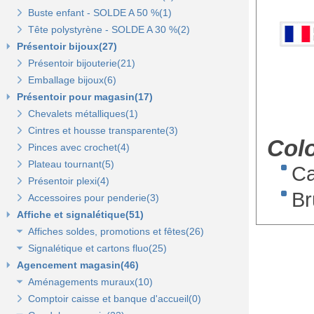
Buste enfant - SOLDE A 50 %(1)
Porte-prix(14)
Tête polystyrène - SOLDE A 30 %(2)
Porte-étiquette à pince et à clipser(7)
Présentoir bijoux(27)
Présentoir bijouterie(21)
Emballage bijoux(6)
Présentoir pour magasin(17)
Chevalets métalliques(1)
Cintres et housse transparente(3)
Colo
Pinces avec crochet(4)
Plateau tournant(5)
Ca
Présentoir plexi(4)
Br
Accessoires pour penderie(3)
Affiche et signalétique(51)
Affiches soldes, promotions et fêtes(26)
Signalétique et cartons fluo(25)
Affiches fêtes(5)
Agencement magasin(46)
Affiches soldes(21)
Cartons fluo(13)
Aménagements muraux(10)
Plaques signalétiques(10)
Comptoir caisse et banque d'accueil(0)
Tableaux horaires(2)
Panneaux rainurés et accessoires(10)