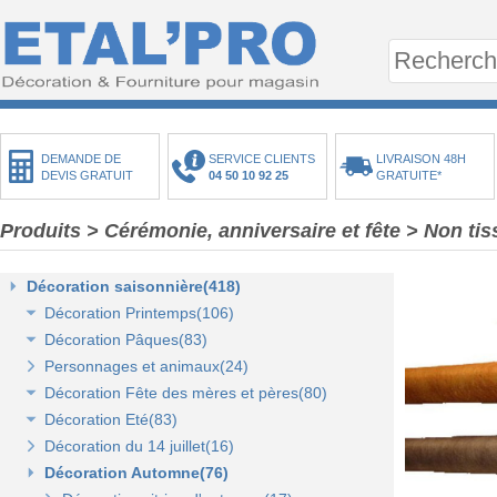
DEMANDE DE
SERVICE CLIENTS
LIVRAISON 48H
DEVIS GRATUIT
04 50 10 92 25
GRATUITE*
Produits
>
Cérémonie, anniversaire et fête
>
Non tis
Décoration saisonnière(418)
Décoration Printemps(106)
Décoration Pâques(83)
Décoration vitrine de printemps(18)
Personnages et animaux(24)
Arbres et plantes printemps-été(20)
Décoration vitrine de Pâques(14)
Décoration Fête des mères et pères(80)
Bouquets fleurs et fruits(43)
Décors de Pâques : les animaux(13)
Décoration Eté(83)
Mini-maisons et jardins(19)
Décors Pâques : Les Oeufs de Pâques(12)
Décor vitrine de fête des mères et pères(21)
Décoration du 14 juillet(16)
Pelouses mousses et végétaux(18)
Décor naturel et floral de Pâques(41)
Décors Fête des mères et pères(63)
Décoration vitrine d'été(23)
Décoration Automne(76)
Décoration de table de Pâques(15)
Décors mer et plage(26)