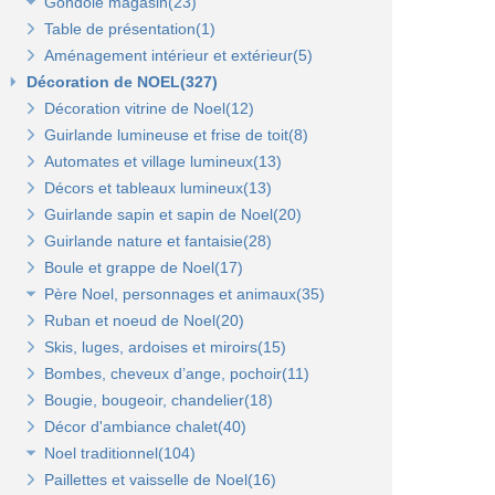
Gondole magasin(23)
Panneaux en bois Opus(0)
Panneaux rainurés(0)
Table de présentation(1)
Gondoles métalliques fond métal(15)
Rails et profils(0)
Panneaux Opus(0)
Aménagement intérieur et extérieur(5)
Gondoles métalliques fond bois(8)
Gondole panneau rainuré(2)
Tablettes bois et supports Opus(0)
Gondole simple de départ fond métal(0)
Décoration de NOEL(327)
Broches pour panneaux(3)
Accessoires pour panneaux Opus(0)
Gondole double de départ(0)
Gondole simple de départ fond bois(0)
Décoration vitrine de Noel(12)
Tablettes bois et supports(3)
Tablettes verre et supports Opus(0)
Montant terminal métal(0)
Montant terminal pour fond bois(0)
Guirlande lumineuse et frise de toit(8)
Tablettes verre et supports(3)
Broches et barres de charge(6)
Penderies et bras fond bois(4)
Automates et village lumineux(13)
Autres supports(5)
Penderies et bras fond métal(4)
Tablettes(4)
Décors et tableaux lumineux(13)
Tablettes et paniers(5)
Guirlande sapin et sapin de Noel(20)
Bras et penderies pour panneaux standard(0)
Guirlande nature et fantaisie(28)
Boule et grappe de Noel(17)
Père Noel, personnages et animaux(35)
Ruban et noeud de Noel(20)
Animaux et personnages(18)
Skis, luges, ardoises et miroirs(15)
Bonhomme de neige(11)
Bombes, cheveux d’ange, pochoir(11)
Père Noel(13)
Bougie, bougeoir, chandelier(18)
Décor d'ambiance chalet(40)
Noel traditionnel(104)
Paillettes et vaisselle de Noel(16)
Décorations de sapin(45)