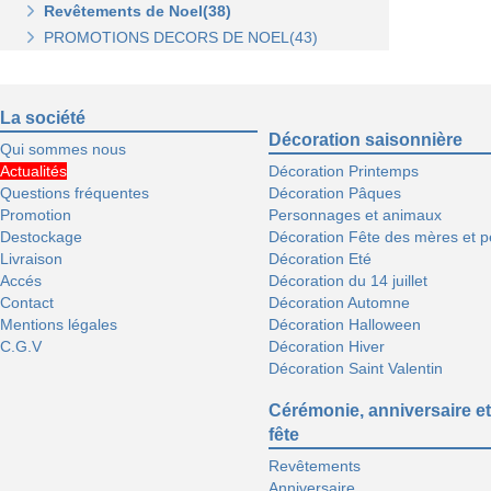
Revêtements de Noel(38)
Stickers de Noel(23)
PROMOTIONS DECORS DE NOEL(43)
Centre de table, décors et cotillons(37)
La société
Décoration saisonnière
Qui sommes nous
Actualités
Décoration Printemps
Questions fréquentes
Décoration Pâques
Promotion
Personnages et animaux
Destockage
Décoration Fête des mères et p
Livraison
Décoration Eté
Accés
Décoration du 14 juillet
Contact
Décoration Automne
Mentions légales
Décoration Halloween
C.G.V
Décoration Hiver
Décoration Saint Valentin
Cérémonie, anniversaire et
fête
Revêtements
Anniversaire