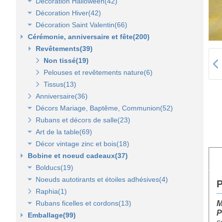
Décoration Halloween(42)
Lanterne, lampion, déco de table et terrasse(37)
Décoration vitrine d'automne(17)
Décoration Hiver(42)
Eclairage électrique d'été(9)
Décors automne(62)
Décor vitrine d'halloween(8)
Décoration Saint Valentin(66)
Décor halloween(36)
Décoration vitrine d'hiver(7)
Cérémonie, anniversaire et fête(200)
Décors d'hiver(35)
Décoration vitrine de Saint Valentin(15)
Revêtements(39)
Décors Saint Valentin(56)
Non tissé(19)
Pelouses et revêtements nature(6)
Tissus(13)
Anniversaire(36)
Décors Mariage, Baptême, Communion(52)
Rubans et décors de salle(23)
Accessoires de cérémonie(14)
Art de la table(69)
Sacs dragées, photophores et chandeliers(10)
Décor vintage zinc et bois(18)
Tulles et noeuds de mariage(16)
Fleurs et déco de table(37)
Bobine et noeud cadeaux(37)
Nappes et chemins de table(15)
Accessoires zinc, bois et métal(16)
Bolducs(19)
Serviettes et vaisselle jetables(17)
Mobilier déco(4)
Noeuds autotirants et étoiles adhésives(4)
Bolducs 7 et 10 mm(7)
P
Raphia(1)
Rubans 19 et 25 mm(7)
Noeuds autocollants et étoiles adhésives(3)
Rubans ficelles et cordons(13)
Rubans 50 et 100 mm(5)
M
P
Emballage(99)
Ficelles et cordons(4)