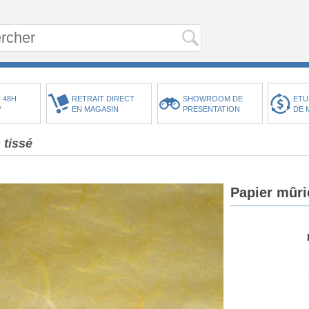
 48H
RETRAIT DIRECT
SHOWROOM DE
ETU
*
EN MAGASIN
PRESENTATION
DE 
 tissé
Papier mûri