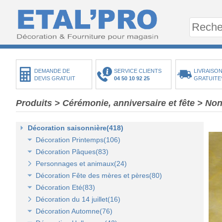
DEMANDE DE
SERVICE CLIENTS
LIVRAISON
DEVIS GRATUIT
04 50 10 92 25
GRATUITE
Produits
>
Cérémonie, anniversaire et fête
>
Non
Décoration saisonnière(418)
Décoration Printemps(106)
Décoration Pâques(83)
Décoration vitrine de printemps(18)
Personnages et animaux(24)
Arbres et plantes printemps-été(20)
Décoration vitrine de Pâques(14)
Décoration Fête des mères et pères(80)
Bouquets fleurs et fruits(43)
Décors de Pâques : les animaux(13)
Décoration Eté(83)
Mini-maisons et jardins(19)
Décors Pâques : Les Oeufs de Pâques(12)
Décor vitrine de fête des mères et pères(21)
Décoration du 14 juillet(16)
Pelouses mousses et végétaux(18)
Décor naturel et floral de Pâques(41)
Décors Fête des mères et pères(63)
Décoration vitrine d'été(23)
Décoration Automne(76)
Décoration de table de Pâques(15)
Décors mer et plage(26)