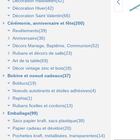
Décoration Halloween(42)
Décoration vitrine d'automne(17)
Lanterne, lampion, déco de table et terrasse(37)
Décoration Hiver(42)
Décors automne(62)
Décor vitrine d'halloween(8)
Décoration Saint Valentin(66)
Eclairage électrique d'été(9)
Décor halloween(36)
Décoration vitrine d'hiver(7)
Cérémonie, anniversaire et fête(200)
Décors d'hiver(35)
Décoration vitrine de Saint Valentin(15)
Revêtements(39)
Décors Saint Valentin(56)
Anniversaire(36)
Non tissé(19)
Décors Mariage, Baptême, Communion(52)
Pelouses et revêtements nature(6)
Rubans et décors de salle(23)
Tissus(13)
Accessoires de cérémonie(14)
Art de la table(69)
Sacs dragées, photophores et chandeliers(10)
Décor vintage zinc et bois(18)
Tulles et noeuds de mariage(16)
Fleurs et déco de table(37)
Bobine et noeud cadeaux(37)
Nappes et chemins de table(15)
Accessoires zinc, bois et métal(16)
Bolducs(19)
Serviettes et vaisselle jetables(17)
Mobilier déco(4)
Noeuds autotirants et étoiles adhésives(4)
Bolducs 7 et 10 mm(7)
Raphia(1)
Rubans 19 et 25 mm(7)
Noeuds autocollants et étoiles adhésives(3)
Rubans ficelles et cordons(13)
Rubans 50 et 100 mm(5)
Emballage(99)
Ficelles et cordons(4)
Sacs papier kraft, sacs plastique(38)
Rubans tissu, jute et sisal(6)
Papier cadeau et dévidoir(20)
Rubans tulle(3)
Sacs kraft poignées plates(7)
Pochettes kraft, métallisées, transparentes(14)
Sacs kraft poignées torsadées(5)
Papier cadeaux fantaisie(3)