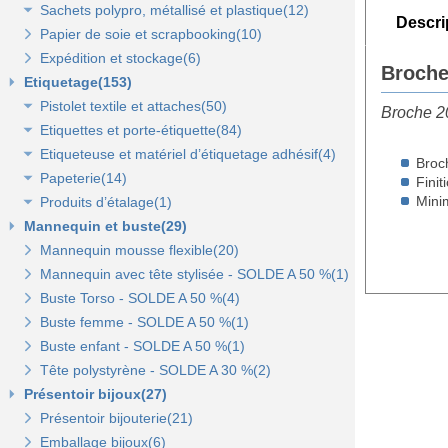
Sachets polypro, métallisé et plastique(12)
Sacs fêtes et fantaisie(5)
Papier cadeaux kraft(2)
Pochettes kraft brun et couleurs(8)
Descri
Papier de soie et scrapbooking(10)
Sacs pour bouteille(10)
Papiers fleuriste en polypropylène(3)
Pochettes cadeaux métallisées(3)
Sachets confiserie polypro et métal(7)
Expédition et stockage(6)
Sacs pelliculés(6)
Papier cadeaux Noël - Papier métallisé(11)
Pochettes transparentes rabat adhésif(3)
Sachets plastique minigrip(5)
Broche
Etiquetage(153)
Sacs plastique(4)
Dévidoirs(1)
Pistolet textile et attaches(50)
Sacs en petite quantité(4)
Broche 2
Etiquettes et porte-étiquette(84)
Pistolets textile, aiguilles et accessoires(12)
Etiqueteuse et matériel d’étiquetage adhésif(4)
Attaches pour pistolets textile(17)
Etiquettes textile perforées(0)
Broc
Papeterie(14)
Pistolet Fasbanok et Pistolet V'Tool(14)
Etiquettes à fil(6)
Etiquettes adhésives pour étiqueteuse(2)
Finit
Mini
Produits d’étalage(1)
Liens manuels anti-vol et biodégradables(5)
Etiquettes de prix autocollantes(11)
Étiqueteuses et rouleaux encreurs(2)
Agrafeuse et agrafes(1)
Mannequin et buste(29)
Pinces crevettes(2)
Etiquettes cadeaux autocollantes(11)
Cartes cadeaux(2)
Epingles(1)
Mannequin mousse flexible(20)
Etiquettes à trou(0)
Etiquettes soldes et promo autocollantes(12)
Scotch, stylo, post-it(11)
Fil nylon(0)
Mannequin avec tête stylisée - SOLDE A 50 %(1)
Etiquettes soldes, remises et promo(9)
Buste Torso - SOLDE A 50 %(4)
Etiquettes pour commerce et cartes cadeaux(15)
Buste femme - SOLDE A 50 %(1)
Buste enfant - SOLDE A 50 %(1)
Porte-prix(14)
Tête polystyrène - SOLDE A 30 %(2)
Porte-étiquette à pince et à clipser(7)
Présentoir bijoux(27)
Présentoir bijouterie(21)
Emballage bijoux(6)