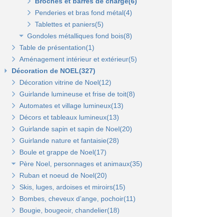
Tablettes verre et supports(3)
Broches et barres de charge(6)
Autres supports(5)
Penderies et bras fond métal(4)
Tablettes et paniers(5)
Bras et penderies pour panneaux standard(0)
Gondoles métalliques fond bois(8)
Table de présentation(1)
Gondole simple de départ fond bois(0)
Aménagement intérieur et extérieur(5)
Montant terminal pour fond bois(0)
Décoration de NOEL(327)
Penderies et bras fond bois(4)
Décoration vitrine de Noel(12)
Tablettes(4)
Guirlande lumineuse et frise de toit(8)
Automates et village lumineux(13)
Décors et tableaux lumineux(13)
Guirlande sapin et sapin de Noel(20)
Guirlande nature et fantaisie(28)
Boule et grappe de Noel(17)
Père Noel, personnages et animaux(35)
Ruban et noeud de Noel(20)
Animaux et personnages(18)
Skis, luges, ardoises et miroirs(15)
Bonhomme de neige(11)
Bombes, cheveux d’ange, pochoir(11)
Père Noel(13)
Bougie, bougeoir, chandelier(18)