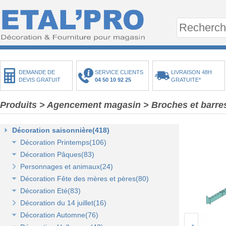
DEMANDE DE
SERVICE CLIENTS
LIVRAISON 48H
DEVIS GRATUIT
04 50 10 92 25
GRATUITE*
Produits
>
Agencement magasin
>
Broches et barre
Décoration saisonnière(418)
Décoration Printemps(106)
Décoration Pâques(83)
Décoration vitrine de printemps(18)
Personnages et animaux(24)
Arbres et plantes printemps-été(20)
Décoration vitrine de Pâques(14)
Décoration Fête des mères et pères(80)
Bouquets fleurs et fruits(43)
Décors de Pâques : les animaux(13)
Décoration Eté(83)
Mini-maisons et jardins(19)
Décors Pâques : Les Oeufs de Pâques(12)
Décor vitrine de fête des mères et pères(21)
Décoration du 14 juillet(16)
Pelouses mousses et végétaux(18)
Décor naturel et floral de Pâques(41)
Décors Fête des mères et pères(63)
Décoration vitrine d'été(23)
Décoration Automne(76)
Décoration de table de Pâques(15)
Décors mer et plage(26)