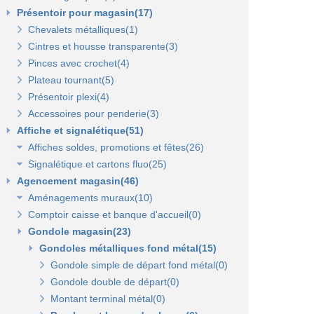
Présentoir pour magasin(17)
Chevalets métalliques(1)
Cintres et housse transparente(3)
Pinces avec crochet(4)
Plateau tournant(5)
Présentoir plexi(4)
Accessoires pour penderie(3)
Affiche et signalétique(51)
Affiches soldes, promotions et fêtes(26)
Signalétique et cartons fluo(25)
Affiches fêtes(5)
Agencement magasin(46)
Affiches soldes(21)
Cartons fluo(13)
Aménagements muraux(10)
Plaques signalétiques(10)
Comptoir caisse et banque d'accueil(0)
Tableaux horaires(2)
Panneaux rainurés et accessoires(10)
Gondole magasin(23)
Panneaux en bois Opus(0)
Panneaux rainurés(0)
Gondoles métalliques fond métal(15)
Rails et profils(0)
Panneaux Opus(0)
Gondole panneau rainuré(2)
Tablettes bois et supports Opus(0)
Gondole simple de départ fond métal(0)
Broches pour panneaux(3)
Accessoires pour panneaux Opus(0)
Gondole double de départ(0)
Tablettes bois et supports(3)
Tablettes verre et supports Opus(0)
Montant terminal métal(0)