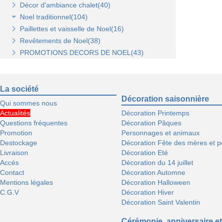
Décor d'ambiance chalet(40)
Noel traditionnel(104)
Paillettes et vaisselle de Noel(16)
Décorations de sapin(45)
Revêtements de Noel(38)
Stickers de Noel(23)
PROMOTIONS DECORS DE NOEL(43)
Centre de table, décors et cotillons(37)
La société
Décoration saisonnière
Qui sommes nous
Actualités
Décoration Printemps
Questions fréquentes
Décoration Pâques
Promotion
Personnages et animaux
Destockage
Décoration Fête des mères et p
Livraison
Décoration Eté
Accés
Décoration du 14 juillet
Contact
Décoration Automne
Mentions légales
Décoration Halloween
C.G.V
Décoration Hiver
Décoration Saint Valentin
Cérémonie, anniversaire et