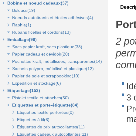
Bobine et noeud cadeaux(37)
Accessoires zinc, bois et métal(16)
Descri
Bolducs(19)
Mobilier déco(4)
Noeuds autotirants et étoiles adhésives(4)
Bolducs 7 et 10 mm(7)
Port
Raphia(1)
Rubans 19 et 25 mm(7)
Noeuds autocollants et étoiles adhésives(3)
Rubans ficelles et cordons(13)
Rubans 50 et 100 mm(5)
2 po
Emballage(99)
Ficelles et cordons(4)
Sacs papier kraft, sacs plastique(38)
Rubans tissu, jute et sisal(6)
perm
Papier cadeau et dévidoir(20)
Rubans tulle(3)
Sacs kraft poignées plates(7)
Pochettes kraft, métallisées, transparentes(14)
Sacs kraft poignées torsadées(5)
Papier cadeaux fantaisie(3)
com
Sachets polypro, métallisé et plastique(12)
Sacs fêtes et fantaisie(5)
Papier cadeaux kraft(2)
Pochettes kraft brun et couleurs(8)
Papier de soie et scrapbooking(10)
Sacs pour bouteille(10)
Papiers fleuriste en polypropylène(3)
Pochettes cadeaux métallisées(3)
Sachets confiserie polypro et métal(7)
Expédition et stockage(6)
Sacs pelliculés(6)
Papier cadeaux Noël - Papier métallisé(11)
Pochettes transparentes rabat adhésif(3)
Sachets plastique minigrip(5)
Id
Etiquetage(153)
Sacs plastique(4)
Dévidoirs(1)
3 
Pistolet textile et attaches(50)
Sacs en petite quantité(4)
Etiquettes et porte-étiquette(84)
Pistolets textile, aiguilles et accessoires(12)
Pr
Attaches pour pistolets textile(17)
Etiquettes textile perforées(0)
ma
Pistolet Fasbanok et Pistolet V'Tool(14)
Etiquettes à fil(6)
Liens manuels anti-vol et biodégradables(5)
Etiquettes de prix autocollantes(11)
Pinces crevettes(2)
Etiquettes cadeaux autocollantes(11)