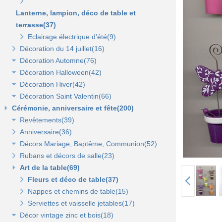
Lanterne, lampion, déco de table et
terrasse(37)
Eclairage électrique d'été(9)
Décoration du 14 juillet(16)
Décoration Automne(76)
Décoration Halloween(42)
Décoration vitrine d'automne(17)
Décoration Hiver(42)
Décors automne(62)
Décor vitrine d'halloween(8)
Décoration Saint Valentin(66)
Décor halloween(36)
Décoration vitrine d'hiver(7)
Cérémonie, anniversaire et fête(200)
Décors d'hiver(35)
Décoration vitrine de Saint Valentin(15)
Revêtements(39)
Décors Saint Valentin(56)
Anniversaire(36)
Non tissé(19)
Décors Mariage, Baptême, Communion(52)
Pelouses et revêtements nature(6)
Rubans et décors de salle(23)
Tissus(13)
Accessoires de cérémonie(14)
Art de la table(69)
Sacs dragées, photophores et chandeliers(10)
Tulles et noeuds de mariage(16)
Fleurs et déco de table(37)
Nappes et chemins de table(15)
Serviettes et vaisselle jetables(17)
Décor vintage zinc et bois(18)