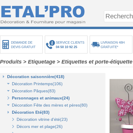
DEMANDE DE
SERVICE CLIENTS
LIVRAISON 48H
DEVIS GRATUIT
04 50 10 92 25
GRATUITE*
Produits
>
Etiquetage
>
Etiquettes et porte-étiquette
Décoration saisonnière(418)
Décoration Printemps(106)
Décoration Pâques(83)
Décoration vitrine de printemps(18)
Personnages et animaux(24)
Arbres et plantes printemps-été(20)
Décoration vitrine de Pâques(14)
Décoration Fête des mères et pères(80)
Bouquets fleurs et fruits(43)
Décors de Pâques : les animaux(13)
Décoration Eté(83)
Mini-maisons et jardins(19)
Décors Pâques : Les Oeufs de Pâques(12)
Décor vitrine de fête des mères et pères(21)
Pelouses mousses et végétaux(18)
Décor naturel et floral de Pâques(41)
Décors Fête des mères et pères(63)
Décoration vitrine d'été(23)
Décoration de table de Pâques(15)
Décors mer et plage(26)