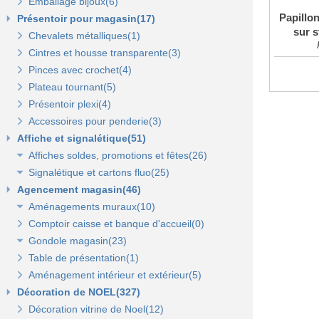
Emballage bijoux(6)
Papillo
Présentoir pour magasin(17)
sur s
Chevalets métalliques(1)
Cintres et housse transparente(3)
Pinces avec crochet(4)
Plateau tournant(5)
Présentoir plexi(4)
Accessoires pour penderie(3)
Affiche et signalétique(51)
Affiches soldes, promotions et fêtes(26)
Signalétique et cartons fluo(25)
Affiches fêtes(5)
Agencement magasin(46)
Affiches soldes(21)
Cartons fluo(13)
Aménagements muraux(10)
Plaques signalétiques(10)
Comptoir caisse et banque d'accueil(0)
Tableaux horaires(2)
Panneaux rainurés et accessoires(10)
Gondole magasin(23)
Panneaux en bois Opus(0)
Panneaux rainurés(0)
Table de présentation(1)
Gondoles métalliques fond métal(15)
Rails et profils(0)
Panneaux Opus(0)
Aménagement intérieur et extérieur(5)
Gondoles métalliques fond bois(8)
Gondole panneau rainuré(2)
Tablettes bois et supports Opus(0)
Gondole simple de départ fond métal(0)
Décoration de NOEL(327)
Broches pour panneaux(3)
Accessoires pour panneaux Opus(0)
Gondole double de départ(0)
Gondole simple de départ fond bois(0)
Décoration vitrine de Noel(12)
Tablettes bois et supports(3)
Tablettes verre et supports Opus(0)
Montant terminal métal(0)
Montant terminal pour fond bois(0)