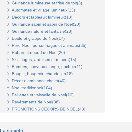
Guirlande lumineuse et frise de toit(8)
Tablettes verre et supports(3)
Broches et barres de charge(6)
Penderies et bras fond bois(4)
Automates et village lumineux(13)
Autres supports(5)
Penderies et bras fond métal(4)
Tablettes(4)
Décors et tableaux lumineux(13)
Tablettes et paniers(5)
Guirlande sapin et sapin de Noel(20)
Bras et penderies pour panneaux standard(0)
Guirlande nature et fantaisie(28)
Boule et grappe de Noel(17)
Père Noel, personnages et animaux(35)
Ruban et noeud de Noel(20)
Animaux et personnages(18)
Skis, luges, ardoises et miroirs(15)
Bonhomme de neige(11)
Bombes, cheveux d’ange, pochoir(11)
Père Noel(13)
Bougie, bougeoir, chandelier(18)
Décor d'ambiance chalet(40)
Noel traditionnel(104)
Paillettes et vaisselle de Noel(16)
Décorations de sapin(45)
Revêtements de Noel(38)
Stickers de Noel(23)
PROMOTIONS DECORS DE NOEL(43)
Centre de table, décors et cotillons(37)
La société