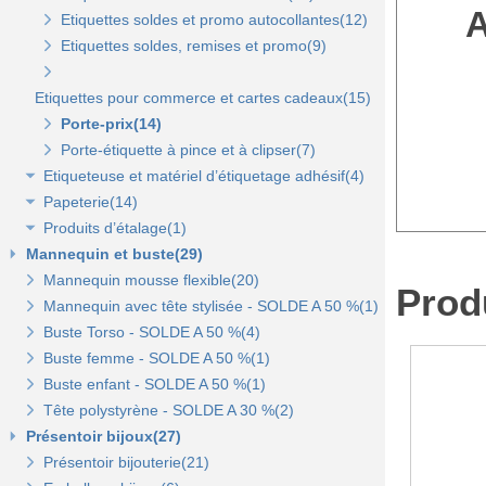
Etiquettes à trou(0)
Etiquettes soldes et promo autocollantes(12)
Etiquettes soldes, remises et promo(9)
Etiquettes pour commerce et cartes cadeaux(15)
Porte-prix(14)
Porte-étiquette à pince et à clipser(7)
Etiqueteuse et matériel d’étiquetage adhésif(4)
R
Papeterie(14)
Etiquettes adhésives pour étiqueteuse(2)
Produits d’étalage(1)
Étiqueteuses et rouleaux encreurs(2)
Agrafeuse et agrafes(1)
Mannequin et buste(29)
Cartes cadeaux(2)
Epingles(1)
Mannequin mousse flexible(20)
Scotch, stylo, post-it(11)
Fil nylon(0)
Produ
Mannequin avec tête stylisée - SOLDE A 50 %(1)
Buste Torso - SOLDE A 50 %(4)
Buste femme - SOLDE A 50 %(1)
Buste enfant - SOLDE A 50 %(1)
Tête polystyrène - SOLDE A 30 %(2)
Présentoir bijoux(27)
Présentoir bijouterie(21)