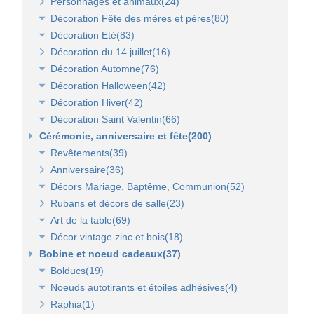
Personnages et animaux(24)
Décoration Fête des mères et pères(80)
Décoration Eté(83)
Décor vitrine de fête des mères et pères(21)
Décoration du 14 juillet(16)
Décors Fête des mères et pères(63)
Décoration vitrine d'été(23)
Décoration Automne(76)
Décors mer et plage(26)
Décoration Halloween(42)
Lanterne, lampion, déco de table et terrasse(37)
Décoration vitrine d'automne(17)
Décoration Hiver(42)
Eclairage électrique d'été(9)
Décors automne(62)
Décor vitrine d'halloween(8)
Décoration Saint Valentin(66)
Décor halloween(36)
Décoration vitrine d'hiver(7)
Cérémonie, anniversaire et fête(200)
Décors d'hiver(35)
Décoration vitrine de Saint Valentin(15)
Revêtements(39)
Décors Saint Valentin(56)
Anniversaire(36)
Non tissé(19)
Décors Mariage, Baptême, Communion(52)
Pelouses et revêtements nature(6)
Rubans et décors de salle(23)
Tissus(13)
Accessoires de cérémonie(14)
Art de la table(69)
Sacs dragées, photophores et chandeliers(10)
Décor vintage zinc et bois(18)
Tulles et noeuds de mariage(16)
Fleurs et déco de table(37)
Bobine et noeud cadeaux(37)
Nappes et chemins de table(15)
Accessoires zinc, bois et métal(16)
Bolducs(19)
Serviettes et vaisselle jetables(17)
Mobilier déco(4)
Noeuds autotirants et étoiles adhésives(4)
Bolducs 7 et 10 mm(7)
Raphia(1)
Rubans 19 et 25 mm(7)
Noeuds autocollants et étoiles adhésives(3)