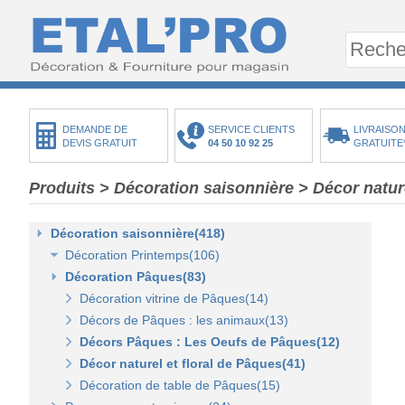
DEMANDE DE
SERVICE CLIENTS
LIVRAISON
DEVIS GRATUIT
04 50 10 92 25
GRATUITE
Produits
>
Décoration saisonnière
>
Décor natur
Décoration saisonnière(418)
Décoration Printemps(106)
Décoration Pâques(83)
Décoration vitrine de printemps(18)
Arbres et plantes printemps-été(20)
Décoration vitrine de Pâques(14)
Bouquets fleurs et fruits(43)
Décors de Pâques : les animaux(13)
Mini-maisons et jardins(19)
Décors Pâques : Les Oeufs de Pâques(12)
Pelouses mousses et végétaux(18)
Décor naturel et floral de Pâques(41)
Décoration de table de Pâques(15)