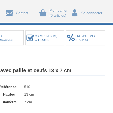
Mon panier
Contact
Se connecter
(0 articles)
DE
CB, VIREMENTS,
PROMOTIONS
MAGASINS
CHEQUES
ETALPRO
avec paille et oeufs 13 x 7 cm
Référence
510
Hauteur
13 cm
Diamètre
7 cm