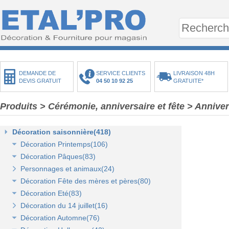
DEMANDE DE
SERVICE CLIENTS
LIVRAISON 48H
DEVIS GRATUIT
04 50 10 92 25
GRATUITE*
Produits
>
Cérémonie, anniversaire et fête
>
Anniver
Décoration saisonnière(418)
Décoration Printemps(106)
Décoration Pâques(83)
Décoration vitrine de printemps(18)
Personnages et animaux(24)
Arbres et plantes printemps-été(20)
Décoration vitrine de Pâques(14)
Décoration Fête des mères et pères(80)
Bouquets fleurs et fruits(43)
Décors de Pâques : les animaux(13)
Décoration Eté(83)
Mini-maisons et jardins(19)
Décors Pâques : Les Oeufs de Pâques(12)
Décor vitrine de fête des mères et pères(21)
Décoration du 14 juillet(16)
Pelouses mousses et végétaux(18)
Décor naturel et floral de Pâques(41)
Décors Fête des mères et pères(63)
Décoration vitrine d'été(23)
Décoration Automne(76)
Décoration de table de Pâques(15)
Décors mer et plage(26)