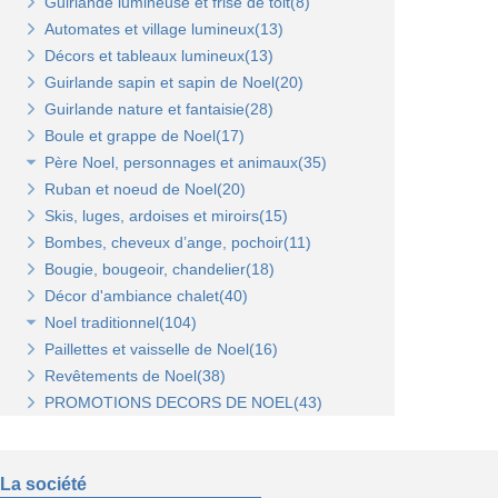
Guirlande lumineuse et frise de toit(8)
Tablettes verre et supports(3)
Broches et barres de charge(6)
Penderies et bras fond bois(4)
Automates et village lumineux(13)
Autres supports(5)
Penderies et bras fond métal(4)
Tablettes(4)
Décors et tableaux lumineux(13)
Tablettes et paniers(5)
Guirlande sapin et sapin de Noel(20)
Bras et penderies pour panneaux standard(0)
Guirlande nature et fantaisie(28)
Boule et grappe de Noel(17)
Père Noel, personnages et animaux(35)
Ruban et noeud de Noel(20)
Animaux et personnages(18)
Skis, luges, ardoises et miroirs(15)
Bonhomme de neige(11)
Bombes, cheveux d’ange, pochoir(11)
Père Noel(13)
Bougie, bougeoir, chandelier(18)
Décor d'ambiance chalet(40)
Noel traditionnel(104)
Paillettes et vaisselle de Noel(16)
Décorations de sapin(45)
Revêtements de Noel(38)
Stickers de Noel(23)
PROMOTIONS DECORS DE NOEL(43)
Centre de table, décors et cotillons(37)
La société