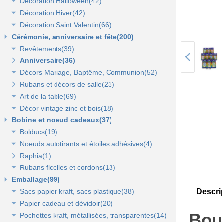
Décoration Halloween(42)
Décoration vitrine d'automne(17)
Lanterne, lampion, déco de table et terrasse(37)
Décoration Hiver(42)
Décors automne(62)
Décor vitrine d'halloween(8)
Décoration Saint Valentin(66)
Eclairage électrique d'été(9)
Décor halloween(36)
Décoration vitrine d'hiver(7)
Cérémonie, anniversaire et fête(200)
Décors d'hiver(35)
Décoration vitrine de Saint Valentin(15)
Revêtements(39)
Décors Saint Valentin(56)
Anniversaire(36)
Non tissé(19)
Décors Mariage, Baptême, Communion(52)
Pelouses et revêtements nature(6)
Rubans et décors de salle(23)
Tissus(13)
Accessoires de cérémonie(14)
Art de la table(69)
Sacs dragées, photophores et chandeliers(10)
Décor vintage zinc et bois(18)
Tulles et noeuds de mariage(16)
Fleurs et déco de table(37)
Bobine et noeud cadeaux(37)
Nappes et chemins de table(15)
Accessoires zinc, bois et métal(16)
Bolducs(19)
Serviettes et vaisselle jetables(17)
Mobilier déco(4)
Noeuds autotirants et étoiles adhésives(4)
Bolducs 7 et 10 mm(7)
Raphia(1)
Rubans 19 et 25 mm(7)
Noeuds autocollants et étoiles adhésives(3)
Rubans ficelles et cordons(13)
Rubans 50 et 100 mm(5)
Emballage(99)
Ficelles et cordons(4)
Sacs papier kraft, sacs plastique(38)
Rubans tissu, jute et sisal(6)
Descri
Papier cadeau et dévidoir(20)
Rubans tulle(3)
Sacs kraft poignées plates(7)
Boug
Pochettes kraft, métallisées, transparentes(14)
Sacs kraft poignées torsadées(5)
Papier cadeaux fantaisie(3)