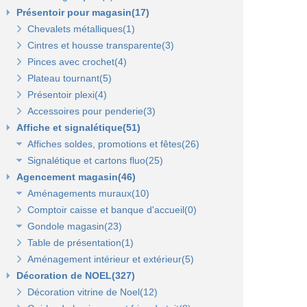
Présentoir pour magasin(17)
Chevalets métalliques(1)
Cintres et housse transparente(3)
Pinces avec crochet(4)
Plateau tournant(5)
Présentoir plexi(4)
Accessoires pour penderie(3)
Affiche et signalétique(51)
Affiches soldes, promotions et fêtes(26)
Signalétique et cartons fluo(25)
Affiches fêtes(5)
Agencement magasin(46)
Affiches soldes(21)
Cartons fluo(13)
Aménagements muraux(10)
Plaques signalétiques(10)
Comptoir caisse et banque d'accueil(0)
Tableaux horaires(2)
Panneaux rainurés et accessoires(10)
Gondole magasin(23)
Panneaux en bois Opus(0)
Panneaux rainurés(0)
Table de présentation(1)
Gondoles métalliques fond métal(15)
Rails et profils(0)
Panneaux Opus(0)
Aménagement intérieur et extérieur(5)
Gondoles métalliques fond bois(8)
Gondole panneau rainuré(2)
Tablettes bois et supports Opus(0)
Gondole simple de départ fond métal(0)
Décoration de NOEL(327)
Broches pour panneaux(3)
Accessoires pour panneaux Opus(0)
Gondole double de départ(0)
Gondole simple de départ fond bois(0)
Décoration vitrine de Noel(12)
Tablettes bois et supports(3)
Tablettes verre et supports Opus(0)
Montant terminal métal(0)
Montant terminal pour fond bois(0)