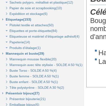
Sachets polypro, métallisé et plastique(12)
Sacs fêtes et fantaisie(5)
Papier cadeaux kraft(2)
Pochettes kraft brun et couleurs(8)
Papier de soie et scrapbooking(10)
Sacs pour bouteille(10)
Papiers fleuriste en polypropylène(3)
Pochettes cadeaux métallisées(3)
Sachets confiserie polypro et métal(7)
Célé
Expédition et stockage(6)
Sacs pelliculés(6)
Papier cadeaux Noël - Papier métallisé(11)
Pochettes transparentes rabat adhésif(3)
Sachets plastique minigrip(5)
Bougi
Etiquetage(153)
Sacs plastique(4)
Dévidoirs(1)
Pistolet textile et attaches(50)
Sacs en petite quantité(4)
nombr
Etiquettes et porte-étiquette(84)
Pistolets textile, aiguilles et accessoires(12)
d'ann
Etiqueteuse et matériel d’étiquetage adhésif(4)
Attaches pour pistolets textile(17)
Etiquettes textile perforées(0)
Papeterie(14)
Pistolet Fasbanok et Pistolet V'Tool(14)
Etiquettes à fil(6)
Etiquettes adhésives pour étiqueteuse(2)
Produits d’étalage(1)
Liens manuels anti-vol et biodégradables(5)
Etiquettes de prix autocollantes(11)
Étiqueteuses et rouleaux encreurs(2)
Agrafeuse et agrafes(1)
Ha
Mannequin et buste(29)
Pinces crevettes(2)
Etiquettes cadeaux autocollantes(11)
Cartes cadeaux(2)
Epingles(1)
Mannequin mousse flexible(20)
Etiquettes à trou(0)
Etiquettes soldes et promo autocollantes(12)
Scotch, stylo, post-it(11)
Fil nylon(0)
La
Mannequin avec tête stylisée - SOLDE A 50 %(1)
Etiquettes soldes, remises et promo(9)
Buste Torso - SOLDE A 50 %(4)
Etiquettes pour commerce et cartes cadeaux(15)
Buste femme - SOLDE A 50 %(1)
Buste enfant - SOLDE A 50 %(1)
Porte-prix(14)
Tête polystyrène - SOLDE A 30 %(2)
Porte-étiquette à pince et à clipser(7)
Présentoir bijoux(27)
Présentoir bijouterie(21)
Emballage bijoux(6)