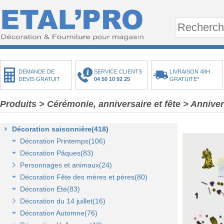
DEMANDE DE
SERVICE CLIENTS
LIVRAISON 48H
DEVIS GRATUIT
04 50 10 92 25
GRATUITE*
Produits
>
Cérémonie, anniversaire et fête
>
Anniver
Décoration saisonnière(418)
Décoration Printemps(106)
Décoration Pâques(83)
Décoration vitrine de printemps(18)
Personnages et animaux(24)
Arbres et plantes printemps-été(20)
Décoration vitrine de Pâques(14)
Décoration Fête des mères et pères(80)
Bouquets fleurs et fruits(43)
Décors de Pâques : les animaux(13)
Décoration Eté(83)
Mini-maisons et jardins(19)
Décors Pâques : Les Oeufs de Pâques(12)
Décor vitrine de fête des mères et pères(21)
Décoration du 14 juillet(16)
Pelouses mousses et végétaux(18)
Décor naturel et floral de Pâques(41)
Décors Fête des mères et pères(63)
Décoration vitrine d'été(23)
Décoration Automne(76)
Décoration de table de Pâques(15)
Décors mer et plage(26)