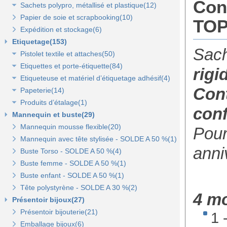
Conf
Sachets polypro, métallisé et plastique(12)
Sacs fêtes et fantaisie(5)
Papier cadeaux kraft(2)
Pochettes kraft brun et couleurs(8)
Papier de soie et scrapbooking(10)
Sacs pour bouteille(10)
Papiers fleuriste en polypropylène(3)
Pochettes cadeaux métallisées(3)
Sachets confiserie polypro et métal(7)
TOP
Expédition et stockage(6)
Sacs pelliculés(6)
Papier cadeaux Noël - Papier métallisé(11)
Pochettes transparentes rabat adhésif(3)
Sachets plastique minigrip(5)
Etiquetage(153)
Sacs plastique(4)
Dévidoirs(1)
Sac
Pistolet textile et attaches(50)
Sacs en petite quantité(4)
Etiquettes et porte-étiquette(84)
Pistolets textile, aiguilles et accessoires(12)
rigi
Etiqueteuse et matériel d’étiquetage adhésif(4)
Attaches pour pistolets textile(17)
Etiquettes textile perforées(0)
Cont
Papeterie(14)
Pistolet Fasbanok et Pistolet V'Tool(14)
Etiquettes à fil(6)
Etiquettes adhésives pour étiqueteuse(2)
Produits d’étalage(1)
Liens manuels anti-vol et biodégradables(5)
Etiquettes de prix autocollantes(11)
Étiqueteuses et rouleaux encreurs(2)
Agrafeuse et agrafes(1)
conf
Mannequin et buste(29)
Pinces crevettes(2)
Etiquettes cadeaux autocollantes(11)
Cartes cadeaux(2)
Epingles(1)
Mannequin mousse flexible(20)
Etiquettes à trou(0)
Etiquettes soldes et promo autocollantes(12)
Scotch, stylo, post-it(11)
Fil nylon(0)
Pour
Mannequin avec tête stylisée - SOLDE A 50 %(1)
Etiquettes soldes, remises et promo(9)
anni
Buste Torso - SOLDE A 50 %(4)
Etiquettes pour commerce et cartes cadeaux(15)
Buste femme - SOLDE A 50 %(1)
Buste enfant - SOLDE A 50 %(1)
Porte-prix(14)
Tête polystyrène - SOLDE A 30 %(2)
Porte-étiquette à pince et à clipser(7)
4 mo
Présentoir bijoux(27)
Présentoir bijouterie(21)
1 
Emballage bijoux(6)