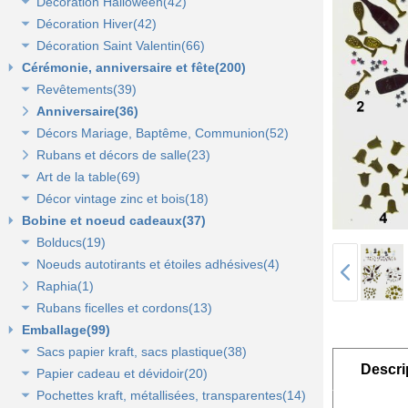
Décoration Halloween(42)
Décoration vitrine d'automne(17)
Lanterne, lampion, déco de table et terrasse(37)
Décoration Hiver(42)
Décors automne(62)
Décor vitrine d'halloween(8)
Décoration Saint Valentin(66)
Eclairage électrique d'été(9)
Décor halloween(36)
Décoration vitrine d'hiver(7)
Cérémonie, anniversaire et fête(200)
Décors d'hiver(35)
Décoration vitrine de Saint Valentin(15)
Revêtements(39)
Décors Saint Valentin(56)
Anniversaire(36)
Non tissé(19)
Décors Mariage, Baptême, Communion(52)
Pelouses et revêtements nature(6)
Rubans et décors de salle(23)
Tissus(13)
Accessoires de cérémonie(14)
Art de la table(69)
Sacs dragées, photophores et chandeliers(10)
Décor vintage zinc et bois(18)
Tulles et noeuds de mariage(16)
Fleurs et déco de table(37)
Bobine et noeud cadeaux(37)
Nappes et chemins de table(15)
Accessoires zinc, bois et métal(16)
Bolducs(19)
Serviettes et vaisselle jetables(17)
Mobilier déco(4)
Noeuds autotirants et étoiles adhésives(4)
Bolducs 7 et 10 mm(7)
Raphia(1)
Rubans 19 et 25 mm(7)
Noeuds autocollants et étoiles adhésives(3)
Rubans ficelles et cordons(13)
Rubans 50 et 100 mm(5)
Emballage(99)
Ficelles et cordons(4)
Sacs papier kraft, sacs plastique(38)
Rubans tissu, jute et sisal(6)
Descri
Papier cadeau et dévidoir(20)
Rubans tulle(3)
Sacs kraft poignées plates(7)
Pochettes kraft, métallisées, transparentes(14)
Sacs kraft poignées torsadées(5)
Papier cadeaux fantaisie(3)