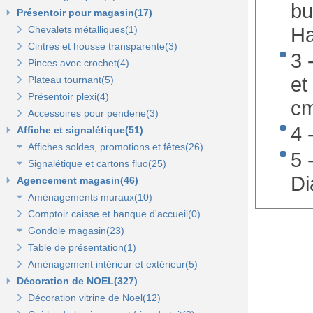
bu
Présentoir pour magasin(17)
Ha
Chevalets métalliques(1)
Cintres et housse transparente(3)
3 
Pinces avec crochet(4)
et
Plateau tournant(5)
Présentoir plexi(4)
c
Accessoires pour penderie(3)
4 
Affiche et signalétique(51)
Affiches soldes, promotions et fêtes(26)
5 
Signalétique et cartons fluo(25)
Affiches fêtes(5)
Di
Agencement magasin(46)
Affiches soldes(21)
Cartons fluo(13)
Aménagements muraux(10)
Plaques signalétiques(10)
Comptoir caisse et banque d'accueil(0)
Tableaux horaires(2)
Panneaux rainurés et accessoires(10)
Gondole magasin(23)
Panneaux en bois Opus(0)
Panneaux rainurés(0)
Table de présentation(1)
Gondoles métalliques fond métal(15)
Rails et profils(0)
Panneaux Opus(0)
Aménagement intérieur et extérieur(5)
Gondoles métalliques fond bois(8)
Gondole panneau rainuré(2)
Tablettes bois et supports Opus(0)
Gondole simple de départ fond métal(0)
Décoration de NOEL(327)
Broches pour panneaux(3)
Accessoires pour panneaux Opus(0)
Gondole double de départ(0)
Gondole simple de départ fond bois(0)
Décoration vitrine de Noel(12)
Tablettes bois et supports(3)
Tablettes verre et supports Opus(0)
Montant terminal métal(0)
Montant terminal pour fond bois(0)