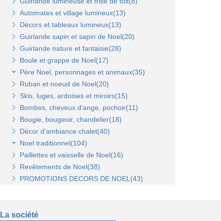
Guirlande lumineuse et frise de toit(8)
Tablettes verre et supports(3)
Broches et barres de charge(6)
Penderies et bras fond bois(4)
Automates et village lumineux(13)
Autres supports(5)
Penderies et bras fond métal(4)
Tablettes(4)
Décors et tableaux lumineux(13)
Tablettes et paniers(5)
Guirlande sapin et sapin de Noel(20)
Bras et penderies pour panneaux standard(0)
Guirlande nature et fantaisie(28)
Boule et grappe de Noel(17)
Père Noel, personnages et animaux(35)
Ruban et noeud de Noel(20)
Animaux et personnages(18)
Skis, luges, ardoises et miroirs(15)
Bonhomme de neige(11)
Bombes, cheveux d’ange, pochoir(11)
Père Noel(13)
Bougie, bougeoir, chandelier(18)
Décor d'ambiance chalet(40)
Noel traditionnel(104)
Paillettes et vaisselle de Noel(16)
Décorations de sapin(45)
Revêtements de Noel(38)
Stickers de Noel(23)
PROMOTIONS DECORS DE NOEL(43)
Centre de table, décors et cotillons(37)
La société