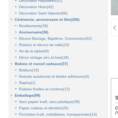
Décoration Halloween(42)
Lanterne, lampion, déco de table et terrasse(37)
Décoration vitrine d'automne(17)
Décoration Hiver(42)
Eclairage électrique d'été(9)
Décors automne(62)
Décor vitrine d'halloween(8)
Décoration Saint Valentin(66)
Décor halloween(36)
Décoration vitrine d'hiver(7)
Cérémonie, anniversaire et fête(200)
Décors d'hiver(35)
Décoration vitrine de Saint Valentin(15)
Revêtements(39)
Décors Saint Valentin(56)
Anniversaire(36)
Non tissé(19)
Décors Mariage, Baptême, Communion(52)
Pelouses et revêtements nature(6)
Rubans et décors de salle(23)
Tissus(13)
Accessoires de cérémonie(14)
Art de la table(69)
Sacs dragées, photophores et chandeliers(10)
Décor vintage zinc et bois(18)
Tulles et noeuds de mariage(16)
Fleurs et déco de table(37)
Bobine et noeud cadeaux(37)
Nappes et chemins de table(15)
Accessoires zinc, bois et métal(16)
Bolducs(19)
Serviettes et vaisselle jetables(17)
Mobilier déco(4)
Noeuds autotirants et étoiles adhésives(4)
Bolducs 7 et 10 mm(7)
Raphia(1)
Rubans 19 et 25 mm(7)
Noeuds autocollants et étoiles adhésives(3)
Rubans ficelles et cordons(13)
Rubans 50 et 100 mm(5)
Emballage(99)
Ficelles et cordons(4)
S
Sacs papier kraft, sacs plastique(38)
Rubans tissu, jute et sisal(6)
Papier cadeau et dévidoir(20)
Rubans tulle(3)
Sacs kraft poignées plates(7)
C
P
Pochettes kraft, métallisées, transparentes(14)
Sacs kraft poignées torsadées(5)
Papier cadeaux fantaisie(3)