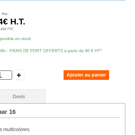
Prix :
4€ H.T.
,41€ TTC
isponible en stock
 48h - FRAIS DE PORT OFFERTS à partir de 80 € HT*
Devis
par 16
s multicolores.