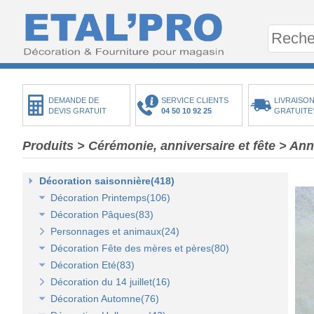
DEMANDE DE
SERVICE CLIENTS
LIVRAISON
DEVIS GRATUIT
04 50 10 92 25
GRATUITE
Produits
>
Cérémonie, anniversaire et fête
>
Ann
Décoration saisonnière(418)
Décoration Printemps(106)
Décoration Pâques(83)
Décoration vitrine de printemps(18)
Personnages et animaux(24)
Arbres et plantes printemps-été(20)
Décoration vitrine de Pâques(14)
Décoration Fête des mères et pères(80)
Bouquets fleurs et fruits(43)
Décors de Pâques : les animaux(13)
Décoration Eté(83)
Mini-maisons et jardins(19)
Décors Pâques : Les Oeufs de Pâques(12)
Décor vitrine de fête des mères et pères(21)
Décoration du 14 juillet(16)
Pelouses mousses et végétaux(18)
Décor naturel et floral de Pâques(41)
Décors Fête des mères et pères(63)
Décoration vitrine d'été(23)
Décoration Automne(76)
Décoration de table de Pâques(15)
Décors mer et plage(26)