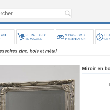
 48H
RETRAIT DIRECT
SHOWROOM DE
ETU
*
EN MAGASIN
PRESENTATION
DE 
ssoires zinc, bois et métal
Miroir en b