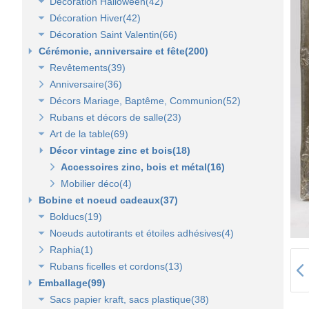
Décoration Halloween(42)
Lanterne, lampion, déco de table et terrasse(37)
Décoration vitrine d'automne(17)
Décoration Hiver(42)
Eclairage électrique d'été(9)
Décors automne(62)
Décor vitrine d'halloween(8)
Décoration Saint Valentin(66)
Décor halloween(36)
Décoration vitrine d'hiver(7)
Cérémonie, anniversaire et fête(200)
Décors d'hiver(35)
Décoration vitrine de Saint Valentin(15)
Revêtements(39)
Décors Saint Valentin(56)
Anniversaire(36)
Non tissé(19)
Décors Mariage, Baptême, Communion(52)
Pelouses et revêtements nature(6)
Rubans et décors de salle(23)
Tissus(13)
Accessoires de cérémonie(14)
Art de la table(69)
Sacs dragées, photophores et chandeliers(10)
Décor vintage zinc et bois(18)
Tulles et noeuds de mariage(16)
Fleurs et déco de table(37)
Nappes et chemins de table(15)
Accessoires zinc, bois et métal(16)
Serviettes et vaisselle jetables(17)
Mobilier déco(4)
Bobine et noeud cadeaux(37)
Bolducs(19)
Noeuds autotirants et étoiles adhésives(4)
Bolducs 7 et 10 mm(7)
Raphia(1)
Rubans 19 et 25 mm(7)
Noeuds autocollants et étoiles adhésives(3)
Rubans ficelles et cordons(13)
Rubans 50 et 100 mm(5)
Emballage(99)
Ficelles et cordons(4)
Sacs papier kraft, sacs plastique(38)
Rubans tissu, jute et sisal(6)