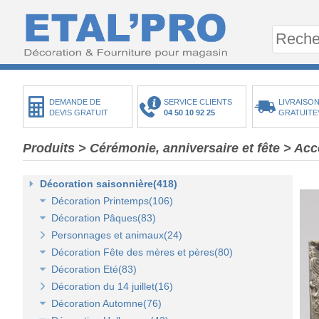
DEMANDE DE
SERVICE CLIENTS
LIVRAISON
DEVIS GRATUIT
04 50 10 92 25
GRATUITE
Produits
>
Cérémonie, anniversaire et fête
>
Acce
Décoration saisonnière(418)
Décoration Printemps(106)
Décoration Pâques(83)
Décoration vitrine de printemps(18)
Personnages et animaux(24)
Arbres et plantes printemps-été(20)
Décoration vitrine de Pâques(14)
Décoration Fête des mères et pères(80)
Bouquets fleurs et fruits(43)
Décors de Pâques : les animaux(13)
Décoration Eté(83)
Mini-maisons et jardins(19)
Décors Pâques : Les Oeufs de Pâques(12)
Décor vitrine de fête des mères et pères(21)
Décoration du 14 juillet(16)
Pelouses mousses et végétaux(18)
Décor naturel et floral de Pâques(41)
Décors Fête des mères et pères(63)
Décoration vitrine d'été(23)
Décoration Automne(76)
Décoration de table de Pâques(15)
Décors mer et plage(26)