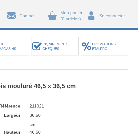
Mon panier
Contact
Se connecter
(0 articles)
DE
CB, VIREMENTS,
PROMOTIONS
MAGASINS
CHEQUES
ETALPRO
ois mouluré 46,5 x 36,5 cm
Référence
211021
Largeur
36,50
cm
Hauteur
46,50