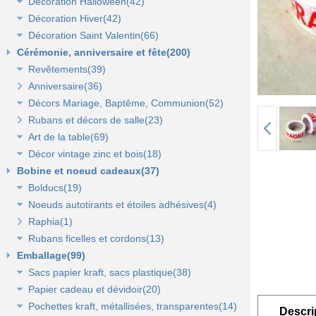
Décoration Halloween(42)
Décoration vitrine d'automne(17)
Lanterne, lampion, déco de table et terrasse(37)
Décoration Hiver(42)
Décors automne(62)
Décor vitrine d'halloween(8)
Décoration Saint Valentin(66)
Eclairage électrique d'été(9)
Décor halloween(36)
Décoration vitrine d'hiver(7)
Cérémonie, anniversaire et fête(200)
Décors d'hiver(35)
Décoration vitrine de Saint Valentin(15)
Revêtements(39)
Décors Saint Valentin(56)
Anniversaire(36)
Non tissé(19)
Décors Mariage, Baptême, Communion(52)
Pelouses et revêtements nature(6)
Rubans et décors de salle(23)
Tissus(13)
Accessoires de cérémonie(14)
Art de la table(69)
Sacs dragées, photophores et chandeliers(10)
Décor vintage zinc et bois(18)
Tulles et noeuds de mariage(16)
Fleurs et déco de table(37)
Bobine et noeud cadeaux(37)
Nappes et chemins de table(15)
Accessoires zinc, bois et métal(16)
Bolducs(19)
Serviettes et vaisselle jetables(17)
Mobilier déco(4)
Noeuds autotirants et étoiles adhésives(4)
Bolducs 7 et 10 mm(7)
Raphia(1)
Rubans 19 et 25 mm(7)
Noeuds autocollants et étoiles adhésives(3)
Rubans ficelles et cordons(13)
Rubans 50 et 100 mm(5)
Emballage(99)
Ficelles et cordons(4)
Sacs papier kraft, sacs plastique(38)
Rubans tissu, jute et sisal(6)
Papier cadeau et dévidoir(20)
Rubans tulle(3)
Sacs kraft poignées plates(7)
Pochettes kraft, métallisées, transparentes(14)
Sacs kraft poignées torsadées(5)
Papier cadeaux fantaisie(3)
Descri