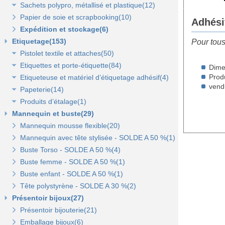
Sachets polypro, métallisé et plastique(12)
Sacs fêtes et fantaisie(5)
Papier cadeaux kraft(2)
Pochettes kraft brun et couleurs(8)
Papier de soie et scrapbooking(10)
Sacs pour bouteille(10)
Papiers fleuriste en polypropylène(3)
Pochettes cadeaux métallisées(3)
Sachets confiserie polypro et métal(7)
Adhési
Expédition et stockage(6)
Sacs pelliculés(6)
Papier cadeaux Noël - Papier métallisé(11)
Pochettes transparentes rabat adhésif(3)
Sachets plastique minigrip(5)
Etiquetage(153)
Sacs plastique(4)
Dévidoirs(1)
Pour tous
Pistolet textile et attaches(50)
Sacs en petite quantité(4)
Etiquettes et porte-étiquette(84)
Pistolets textile, aiguilles et accessoires(12)
Dim
Produ
Etiqueteuse et matériel d’étiquetage adhésif(4)
Attaches pour pistolets textile(17)
Etiquettes textile perforées(0)
vendu
Papeterie(14)
Pistolet Fasbanok et Pistolet V'Tool(14)
Etiquettes à fil(6)
Etiquettes adhésives pour étiqueteuse(2)
Produits d’étalage(1)
Liens manuels anti-vol et biodégradables(5)
Etiquettes de prix autocollantes(11)
Étiqueteuses et rouleaux encreurs(2)
Agrafeuse et agrafes(1)
Mannequin et buste(29)
Pinces crevettes(2)
Etiquettes cadeaux autocollantes(11)
Cartes cadeaux(2)
Epingles(1)
Mannequin mousse flexible(20)
Etiquettes à trou(0)
Etiquettes soldes et promo autocollantes(12)
Scotch, stylo, post-it(11)
Fil nylon(0)
Mannequin avec tête stylisée - SOLDE A 50 %(1)
Etiquettes soldes, remises et promo(9)
Buste Torso - SOLDE A 50 %(4)
Etiquettes pour commerce et cartes cadeaux(15)
Buste femme - SOLDE A 50 %(1)
Buste enfant - SOLDE A 50 %(1)
Porte-prix(14)
Tête polystyrène - SOLDE A 30 %(2)
Porte-étiquette à pince et à clipser(7)
Présentoir bijoux(27)
Présentoir bijouterie(21)
Emballage bijoux(6)