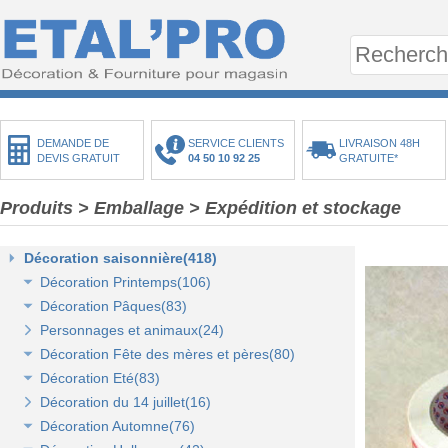
DEMANDE DE
SERVICE CLIENTS
LIVRAISON 48H
DEVIS GRATUIT
04 50 10 92 25
GRATUITE*
Produits
>
Emballage
>
Expédition et stockage
Décoration saisonnière(418)
Décoration Printemps(106)
Décoration Pâques(83)
Décoration vitrine de printemps(18)
Personnages et animaux(24)
Arbres et plantes printemps-été(20)
Décoration vitrine de Pâques(14)
Décoration Fête des mères et pères(80)
Bouquets fleurs et fruits(43)
Décors de Pâques : les animaux(13)
Décoration Eté(83)
Mini-maisons et jardins(19)
Décors Pâques : Les Oeufs de Pâques(12)
Décor vitrine de fête des mères et pères(21)
Décoration du 14 juillet(16)
Pelouses mousses et végétaux(18)
Décor naturel et floral de Pâques(41)
Décors Fête des mères et pères(63)
Décoration vitrine d'été(23)
Décoration Automne(76)
Décoration de table de Pâques(15)
Décors mer et plage(26)