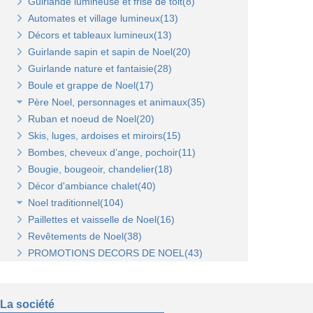
Guirlande lumineuse et frise de toit(8)
Tablettes verre et supports(3)
Broches et barres de charge(6)
Penderies et bras fond bois(4)
Automates et village lumineux(13)
Autres supports(5)
Penderies et bras fond métal(4)
Tablettes(4)
Décors et tableaux lumineux(13)
Tablettes et paniers(5)
Guirlande sapin et sapin de Noel(20)
Bras et penderies pour panneaux standard(0)
Guirlande nature et fantaisie(28)
Boule et grappe de Noel(17)
Père Noel, personnages et animaux(35)
Ruban et noeud de Noel(20)
Animaux et personnages(18)
Skis, luges, ardoises et miroirs(15)
Bonhomme de neige(11)
Bombes, cheveux d’ange, pochoir(11)
Père Noel(13)
Bougie, bougeoir, chandelier(18)
Décor d'ambiance chalet(40)
Noel traditionnel(104)
Paillettes et vaisselle de Noel(16)
Décorations de sapin(45)
Revêtements de Noel(38)
Stickers de Noel(23)
PROMOTIONS DECORS DE NOEL(43)
Centre de table, décors et cotillons(37)
La société