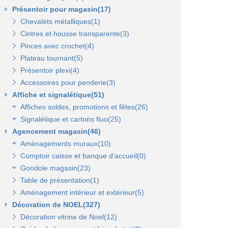
Présentoir pour magasin(17)
Chevalets métalliques(1)
Cintres et housse transparente(3)
Pinces avec crochet(4)
Plateau tournant(5)
Présentoir plexi(4)
Accessoires pour penderie(3)
Affiche et signalétique(51)
Affiches soldes, promotions et fêtes(26)
Signalétique et cartons fluo(25)
Affiches fêtes(5)
Agencement magasin(46)
Affiches soldes(21)
Cartons fluo(13)
Aménagements muraux(10)
Plaques signalétiques(10)
Comptoir caisse et banque d'accueil(0)
Tableaux horaires(2)
Panneaux rainurés et accessoires(10)
Gondole magasin(23)
Panneaux en bois Opus(0)
Panneaux rainurés(0)
Table de présentation(1)
Gondoles métalliques fond métal(15)
Rails et profils(0)
Panneaux Opus(0)
Aménagement intérieur et extérieur(5)
Gondoles métalliques fond bois(8)
Gondole panneau rainuré(2)
Tablettes bois et supports Opus(0)
Gondole simple de départ fond métal(0)
Décoration de NOEL(327)
Broches pour panneaux(3)
Accessoires pour panneaux Opus(0)
Gondole double de départ(0)
Gondole simple de départ fond bois(0)
Décoration vitrine de Noel(12)
Tablettes bois et supports(3)
Tablettes verre et supports Opus(0)
Montant terminal métal(0)
Montant terminal pour fond bois(0)