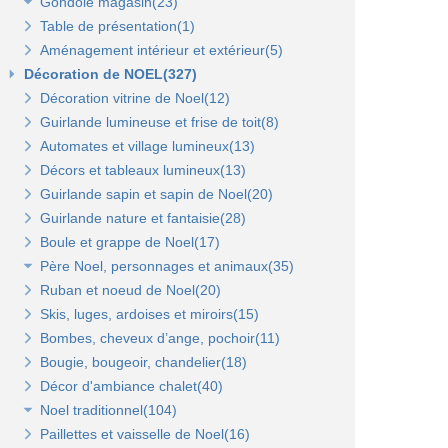
Gondole magasin(23)
Panneaux en bois Opus(0)
Panneaux rainurés(0)
Table de présentation(1)
Gondoles métalliques fond métal(15)
Rails et profils(0)
Panneaux Opus(0)
Aménagement intérieur et extérieur(5)
Gondoles métalliques fond bois(8)
Gondole panneau rainuré(2)
Tablettes bois et supports Opus(0)
Gondole simple de départ fond métal(0)
Décoration de NOEL(327)
Broches pour panneaux(3)
Accessoires pour panneaux Opus(0)
Gondole double de départ(0)
Gondole simple de départ fond bois(0)
Décoration vitrine de Noel(12)
Tablettes bois et supports(3)
Tablettes verre et supports Opus(0)
Montant terminal métal(0)
Montant terminal pour fond bois(0)
Guirlande lumineuse et frise de toit(8)
Tablettes verre et supports(3)
Broches et barres de charge(6)
Penderies et bras fond bois(4)
Automates et village lumineux(13)
Autres supports(5)
Penderies et bras fond métal(4)
Tablettes(4)
Décors et tableaux lumineux(13)
Tablettes et paniers(5)
Guirlande sapin et sapin de Noel(20)
Bras et penderies pour panneaux standard(0)
Guirlande nature et fantaisie(28)
Boule et grappe de Noel(17)
Père Noel, personnages et animaux(35)
Ruban et noeud de Noel(20)
Animaux et personnages(18)
Skis, luges, ardoises et miroirs(15)
Bonhomme de neige(11)
Bombes, cheveux d’ange, pochoir(11)
Père Noel(13)
Bougie, bougeoir, chandelier(18)
Décor d'ambiance chalet(40)
Noel traditionnel(104)
Paillettes et vaisselle de Noel(16)
Décorations de sapin(45)