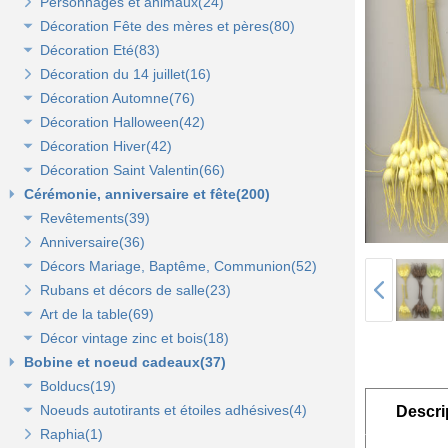
Personnages et animaux(24)
Décoration vitrine de Pâques(14)
Décoration Fête des mères et pères(80)
Décors de Pâques : les animaux(13)
Décoration Eté(83)
Décors Pâques : Les Oeufs de Pâques(12)
Décor vitrine de fête des mères et pères(21)
Décoration du 14 juillet(16)
Décor naturel et floral de Pâques(41)
Décors Fête des mères et pères(63)
Décoration vitrine d'été(23)
Décoration Automne(76)
Décoration de table de Pâques(15)
Décors mer et plage(26)
Décoration Halloween(42)
Décoration vitrine d'automne(17)
Lanterne, lampion, déco de table et terrasse(37)
Décoration Hiver(42)
Décors automne(62)
Décor vitrine d'halloween(8)
Décoration Saint Valentin(66)
Eclairage électrique d'été(9)
Décor halloween(36)
Décoration vitrine d'hiver(7)
Cérémonie, anniversaire et fête(200)
Décors d'hiver(35)
Décoration vitrine de Saint Valentin(15)
Revêtements(39)
Décors Saint Valentin(56)
Anniversaire(36)
Non tissé(19)
Décors Mariage, Baptême, Communion(52)
Pelouses et revêtements nature(6)
Rubans et décors de salle(23)
Tissus(13)
Accessoires de cérémonie(14)
Art de la table(69)
Sacs dragées, photophores et chandeliers(10)
Décor vintage zinc et bois(18)
Tulles et noeuds de mariage(16)
Fleurs et déco de table(37)
Bobine et noeud cadeaux(37)
Nappes et chemins de table(15)
Accessoires zinc, bois et métal(16)
Bolducs(19)
Serviettes et vaisselle jetables(17)
Mobilier déco(4)
Noeuds autotirants et étoiles adhésives(4)
Bolducs 7 et 10 mm(7)
Descri
Raphia(1)
Rubans 19 et 25 mm(7)
Noeuds autocollants et étoiles adhésives(3)