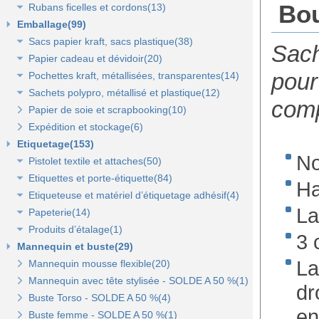
Bou
Rubans ficelles et cordons(13)
Rubans 50 et 100 mm(5)
Emballage(99)
Ficelles et cordons(4)
Sacs papier kraft, sacs plastique(38)
Rubans tissu, jute et sisal(6)
Sac
Papier cadeau et dévidoir(20)
Rubans tulle(3)
Sacs kraft poignées plates(7)
pour
Pochettes kraft, métallisées, transparentes(14)
Sacs kraft poignées torsadées(5)
Papier cadeaux fantaisie(3)
Sachets polypro, métallisé et plastique(12)
Sacs fêtes et fantaisie(5)
Papier cadeaux kraft(2)
Pochettes kraft brun et couleurs(8)
comp
Papier de soie et scrapbooking(10)
Sacs pour bouteille(10)
Papiers fleuriste en polypropylène(3)
Pochettes cadeaux métallisées(3)
Sachets confiserie polypro et métal(7)
Expédition et stockage(6)
Sacs pelliculés(6)
Papier cadeaux Noël - Papier métallisé(11)
Pochettes transparentes rabat adhésif(3)
Sachets plastique minigrip(5)
Etiquetage(153)
Sacs plastique(4)
Dévidoirs(1)
No
Pistolet textile et attaches(50)
Sacs en petite quantité(4)
Etiquettes et porte-étiquette(84)
Pistolets textile, aiguilles et accessoires(12)
Ha
Etiqueteuse et matériel d’étiquetage adhésif(4)
Attaches pour pistolets textile(17)
Etiquettes textile perforées(0)
La
Papeterie(14)
Pistolet Fasbanok et Pistolet V'Tool(14)
Etiquettes à fil(6)
Etiquettes adhésives pour étiqueteuse(2)
Produits d’étalage(1)
Liens manuels anti-vol et biodégradables(5)
Etiquettes de prix autocollantes(11)
Étiqueteuses et rouleaux encreurs(2)
Agrafeuse et agrafes(1)
3 
Mannequin et buste(29)
Pinces crevettes(2)
Etiquettes cadeaux autocollantes(11)
Cartes cadeaux(2)
Epingles(1)
La
Mannequin mousse flexible(20)
Etiquettes à trou(0)
Etiquettes soldes et promo autocollantes(12)
Scotch, stylo, post-it(11)
Fil nylon(0)
Mannequin avec tête stylisée - SOLDE A 50 %(1)
Etiquettes soldes, remises et promo(9)
dr
Buste Torso - SOLDE A 50 %(4)
en
Etiquettes pour commerce et cartes cadeaux(15)
Buste femme - SOLDE A 50 %(1)