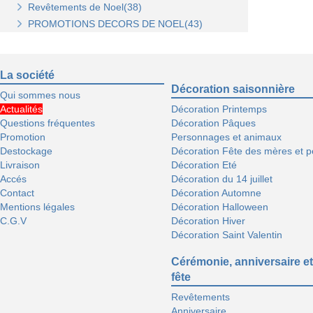
Revêtements de Noel(38)
Stickers de Noel(23)
PROMOTIONS DECORS DE NOEL(43)
Centre de table, décors et cotillons(37)
La société
Décoration saisonnière
Qui sommes nous
Actualités
Décoration Printemps
Questions fréquentes
Décoration Pâques
Promotion
Personnages et animaux
Destockage
Décoration Fête des mères et p
Livraison
Décoration Eté
Accés
Décoration du 14 juillet
Contact
Décoration Automne
Mentions légales
Décoration Halloween
C.G.V
Décoration Hiver
Décoration Saint Valentin
Cérémonie, anniversaire et
fête
Revêtements
Anniversaire