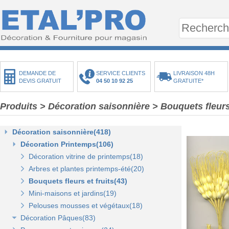
DEMANDE DE
SERVICE CLIENTS
LIVRAISON 48H
DEVIS GRATUIT
04 50 10 92 25
GRATUITE*
Produits
>
Décoration saisonnière
>
Bouquets fleurs 
Décoration saisonnière(418)
Décoration Printemps(106)
Décoration vitrine de printemps(18)
Arbres et plantes printemps-été(20)
Bouquets fleurs et fruits(43)
Mini-maisons et jardins(19)
Pelouses mousses et végétaux(18)
Décoration Pâques(83)