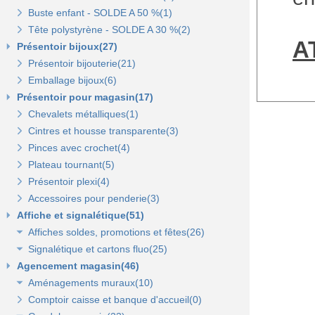
Buste enfant - SOLDE A 50 %(1)
Porte-prix(14)
Tête polystyrène - SOLDE A 30 %(2)
Porte-étiquette à pince et à clipser(7)
A
Présentoir bijoux(27)
Présentoir bijouterie(21)
Emballage bijoux(6)
Présentoir pour magasin(17)
Chevalets métalliques(1)
Cintres et housse transparente(3)
Pinces avec crochet(4)
Plateau tournant(5)
Présentoir plexi(4)
Accessoires pour penderie(3)
Affiche et signalétique(51)
Affiches soldes, promotions et fêtes(26)
Signalétique et cartons fluo(25)
Affiches fêtes(5)
Agencement magasin(46)
Affiches soldes(21)
Cartons fluo(13)
Aménagements muraux(10)
Plaques signalétiques(10)
Comptoir caisse et banque d'accueil(0)
Tableaux horaires(2)
Panneaux rainurés et accessoires(10)