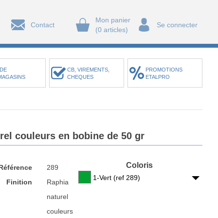
Mon panier
Contact
Se connecter
(0 articles)
DE
CB, VIREMENTS,
PROMOTIONS
MAGASINS
CHEQUES
ETALPRO
rel couleurs en bobine de 50 gr
Coloris
Référence
289
1-Vert (ref 289)
Finition
Raphia
naturel
couleurs