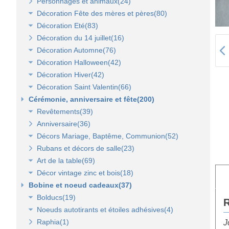
Personnages et animaux(24)
Décoration Fête des mères et pères(80)
Décoration Eté(83)
Décor vitrine de fête des mères et pères(21)
Décoration du 14 juillet(16)
Décors Fête des mères et pères(63)
Décoration vitrine d'été(23)
Décoration Automne(76)
Décors mer et plage(26)
Décoration Halloween(42)
Lanterne, lampion, déco de table et terrasse(37)
Décoration vitrine d'automne(17)
Décoration Hiver(42)
Eclairage électrique d'été(9)
Décors automne(62)
Décor vitrine d'halloween(8)
Décoration Saint Valentin(66)
Décor halloween(36)
Décoration vitrine d'hiver(7)
Cérémonie, anniversaire et fête(200)
Décors d'hiver(35)
Décoration vitrine de Saint Valentin(15)
Revêtements(39)
Décors Saint Valentin(56)
Anniversaire(36)
Non tissé(19)
Décors Mariage, Baptême, Communion(52)
Pelouses et revêtements nature(6)
Rubans et décors de salle(23)
Tissus(13)
Accessoires de cérémonie(14)
Art de la table(69)
Sacs dragées, photophores et chandeliers(10)
Décor vintage zinc et bois(18)
Tulles et noeuds de mariage(16)
Fleurs et déco de table(37)
Bobine et noeud cadeaux(37)
Nappes et chemins de table(15)
Accessoires zinc, bois et métal(16)
Bolducs(19)
Serviettes et vaisselle jetables(17)
Mobilier déco(4)
R
Noeuds autotirants et étoiles adhésives(4)
Bolducs 7 et 10 mm(7)
Raphia(1)
Rubans 19 et 25 mm(7)
Noeuds autocollants et étoiles adhésives(3)
J