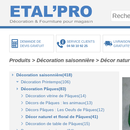
DEMANDE DE
SERVICE CLIENTS
LIVRAISON
DEVIS GRATUIT
04 50 10 92 25
GRATUITE
Produits
>
Décoration saisonnière
>
Décor natur
Décoration saisonnière(418)
Décoration Printemps(106)
Décoration Pâques(83)
Décoration vitrine de printemps(18)
Arbres et plantes printemps-été(20)
Décoration vitrine de Pâques(14)
Bouquets fleurs et fruits(43)
Décors de Pâques : les animaux(13)
Mini-maisons et jardins(19)
Décors Pâques : Les Oeufs de Pâques(12)
Pelouses mousses et végétaux(18)
Décor naturel et floral de Pâques(41)
Décoration de table de Pâques(15)